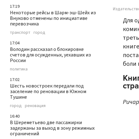
17:19
Издательст
Некоторые рейсы в Шарм-эш-Шейх из
Внуково отменены по инициативе
Для о
перевозчика
коми
транспорт
город
треть
17:04
книге
Володин рассказал о блокировке
поста
счетов для осужденных, уехавших из
России
боли 
политика
Книг
17:02
стр
Шесть новостроек передали под
заселение по реновации в Южном
Тушине
Ричар
город
реновация
16:40
В Шереметьево две пассажирки
задержаны за выход в зону режимных
ограничений