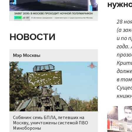
нужно
28 но
(а за
НОВОСТИ
и по 
года.
прозо
Мэр Москвы
Крити
долже
в том
Сущес
книж
Собянин: семь БПЛА, летевших на
Москву, уничтожены системой ПВО
Минобороны