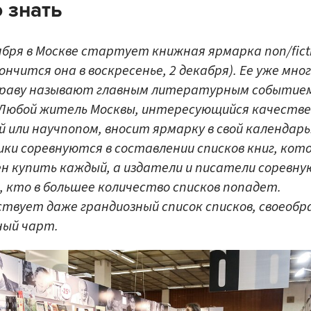
 знать
ября в Москве стартует книжная ярмарка non/fict
кончится она в воскресенье, 2 декабря). Ее уже мно
праву называют главным литературным событие
 Любой житель Москвы, интересующийся качеств
й или научпопом, вносит ярмарку в свой календарь
ки соревнуются в составлении списков книг, кот
н купить каждый, а издатели и писатели соревн
, кто в большее количество списков попадет.
твует даже грандиозный список списков, своеобр
ный чарт.