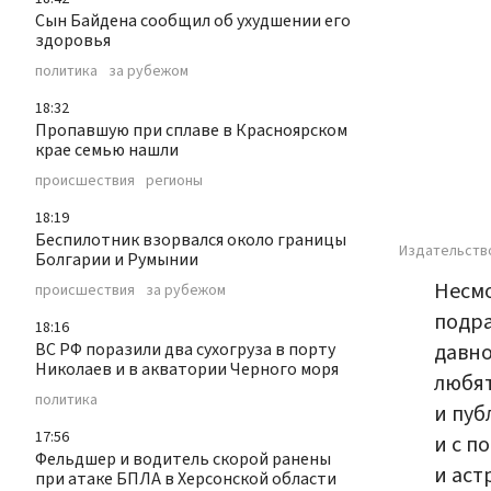
Сын Байдена сообщил об ухудшении его
здоровья
политика
за рубежом
18:32
Пропавшую при сплаве в Красноярском
крае семью нашли
происшествия
регионы
18:19
Беспилотник взорвался около границы
Издательст
Болгарии и Румынии
Несмо
происшествия
за рубежом
подра
18:16
давно
ВС РФ поразили два сухогруза в порту
Николаев и в акватории Черного моря
любят
политика
и пуб
17:56
и с п
Фельдшер и водитель скорой ранены
и аст
при атаке БПЛА в Херсонской области