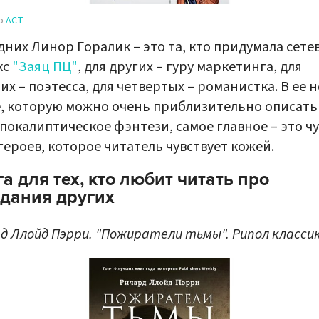
во
АСТ
дних Линор Горалик – это та, кто придумала сете
кс
"Заяц ПЦ"
, для других – гуру маркетинга, для
их – поэтесса, для четвертых – романистка. В ее 
, которую можно очень приблизительно описать
покалиптическое фэнтези, самое главное – это ч
героев, которое читатель чувствует кожей.
а для тех, кто любит читать про
адания других
д Ллойд Пэрри. "Пожиратели тьмы". Рипол классик