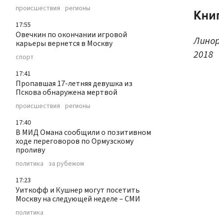
происшествия
регионы
Книг
17:55
Овечкин по окончании игровой
Линор
карьеры вернется в Москву
2018
спорт
17:41
Пропавшая 17-летняя девушка из
Пскова обнаружена мертвой
происшествия
регионы
17:40
В МИД Омана сообщили о позитивном
ходе переговоров по Ормузскому
проливу
политика
за рубежом
17:23
Уиткофф и Кушнер могут посетить
Москву на следующей неделе – СМИ
политика