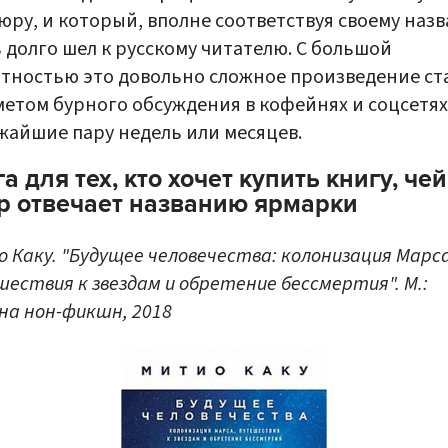
ру, и который, вполне соответствуя своему наз
 долго шел к русскому читателю. С большой
тностью это довольно сложное произведение ст
етом бурного обсуждения в кофейнях и соцсетях
жайшие пару недель или месяцев.
а для тех, кто хочет купить книгу, чей
р отвечает названию ярмарки
 Каку. "Будущее человечества: колонизация Марса
ествия к звездам и обретение бессмертия". М.:
на нон-фикшн, 2018