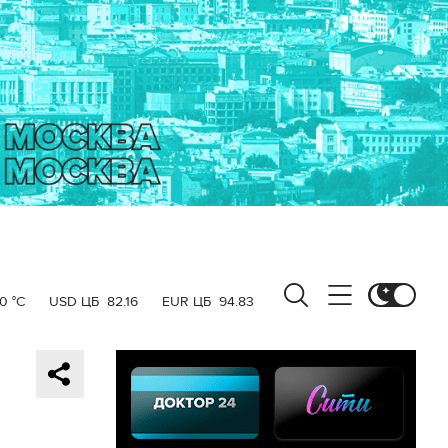
0 °C
USD ЦБ
82.16
EUR ЦБ
94.83