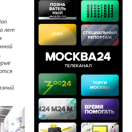
ion
го лет
м
енной
.
орые
уются
азный