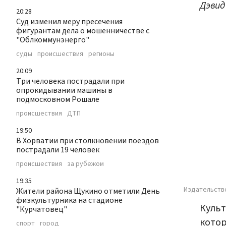
Дэвид
20:28
Суд изменил меру пресечения
фигурантам дела о мошенничестве с
"Облкоммунэнерго"
суды
происшествия
регионы
20:09
Три человека пострадали при
опрокидывании машины в
подмосковном Рошале
происшествия
ДТП
19:50
В Хорватии при столкновении поездов
пострадали 19 человек
происшествия
за рубежом
19:35
Издательст
Жители района Щукино отметили День
физкультурника на стадионе
Культ
"Курчатовец"
котор
спорт
город