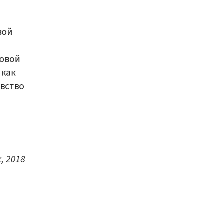
вой
новой
 как
увство
, 2018