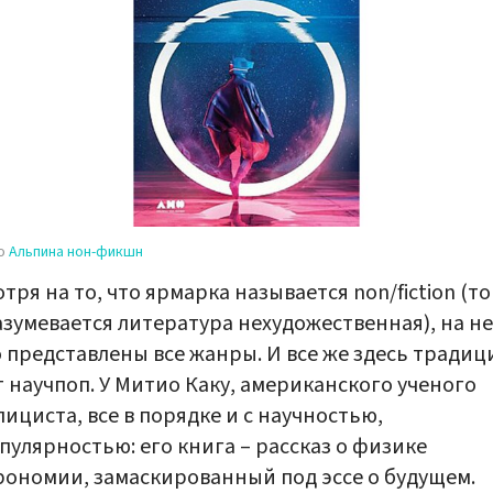
во
Альпина нон-фикшн
тря на то, что ярмарка называется non/fiction (то
зумевается литература нехудожественная), на не
 представлены все жанры. И все же здесь тради
 научпоп. У Митио Каку, американского ученого
лициста, все в порядке и с научностью,
опулярностью: его книга – рассказ о физике
рономии, замаскированный под эссе о будущем.