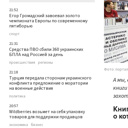
21:52
Егор Громадский завоевал золото
чемпионата Европы по современному
пятиборью
спорт
21:31
Средства ПВО сбили 360 украинских
БПЛА над Россией за день
происшествия
регионы
Фото: портал
21:18
Турция передала сторонам украинского
А мы,
конфликта предложение о моратории
книги
на военные действия
захот
политика
20:57
Книг
Wildberries возьмет на себя упаковку
о ко
товаров для поддержки продавцов
экономика
бизнес