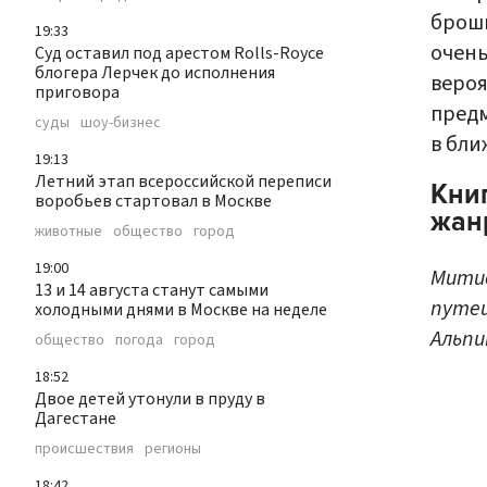
брошю
19:33
очень
Суд оставил под арестом Rolls-Royce
блогера Лерчек до исполнения
вероя
приговора
предм
суды
шоу-бизнес
в бли
19:13
Летний этап всероссийской переписи
Книг
воробьев стартовал в Москве
жан
животные
общество
город
19:00
Митио
13 и 14 августа станут самыми
путеш
холодными днями в Москве на неделе
Альпи
общество
погода
город
18:52
Двое детей утонули в пруду в
Дагестане
происшествия
регионы
18:42