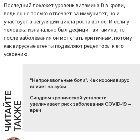
Последний покажет уровень витамина D в крови,
ведь он не только отвечает за иммунитет, но и
участвует в регуляции цикла роста волос. И если у
человека изначально был дефицит витамина, то
после заболевания он мог стать критичным, потому
как вирусные агенты подавляют рецепторы к его
усвоению.
"Непроизвольные боли". Как коронавирус
влияет на зубы
Ч
И
Т
А
Т
Е
Т
А
К
Ж
Синдром хронической усталости
Й
Е
увеличивает риск заболевания COVID-19 –
врач