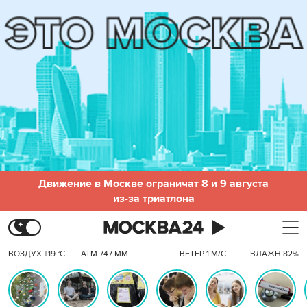
Движение в Москве ограничат 8 и 9 августа
из-за триатлона
ВОЗДУХ +19 °C
АТМ 747 ММ
ВЕТЕР 1 М/С
ВЛАЖН 82%