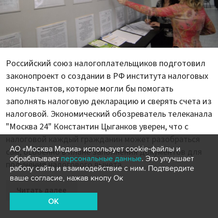
Российский союз налогоплательщиков подготовил
законопроект о создании в РФ института налоговых
консультантов, которые могли бы помогать
заполнять налоговую декларацию и сверять счета из
налоговой. Экономический обозреватель телеканала
"Москва 24" Константин Цыганков уверен, что с
налоговой каждый гражданин может разобраться
АО «Москва Медиа» использует cookie-файлы и
сам, особенно в плане заполнения документов для
обрабатывает
персональные данные
. Это улучшает
получения налогового вычета.
работу сайта и взаимодействие с ним. Подтвердите
ваше согласие, нажав кнопу Ок
Читать далее
OK