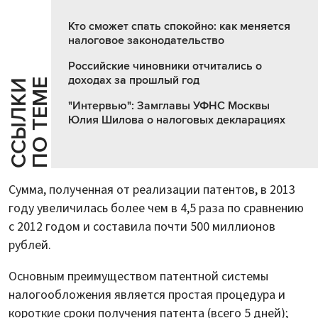
Кто сможет спать спокойно: как меняется
налоговое законодательство
Российские чиновники отчитались о
доходах за прошлый год
Е
С
С
Ы
Л
К
И
П
О
Т
Е
М
"Интервью": Замглавы УФНС Москвы
Юлия Шилова о налоговых декларациях
Сумма, полученная от реализации патентов, в 2013
году увеличилась более чем в 4,5 раза по сравнению
с 2012 годом и составила почти 500 миллионов
рублей.
Основным преимуществом патентной системы
налогообложения является простая процедура и
короткие сроки получения патента (всего 5 дней);