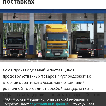
поставках
Союз производителей и поставщиков
продовольственных товаров "Руспродсоюз" во
вторник обратился в Ассоциацию компаний
розничной торговли с просьбой воздержаться от
штрафов за задержки в поставках товаров. Об этом
АО «Москва Медиа» использует cookie-файлы и
m24.ru рассказал член президиума АКОРТ Илья
обрабатывает
персональные данные
. Это улучшает