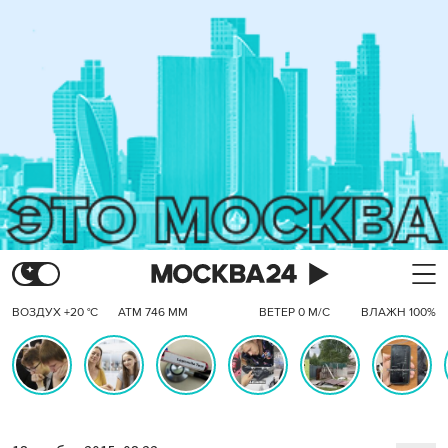
ВОЗДУХ +20 °C
АТМ 746 ММ
ВЕТЕР 0 М/С
ВЛАЖН 100%