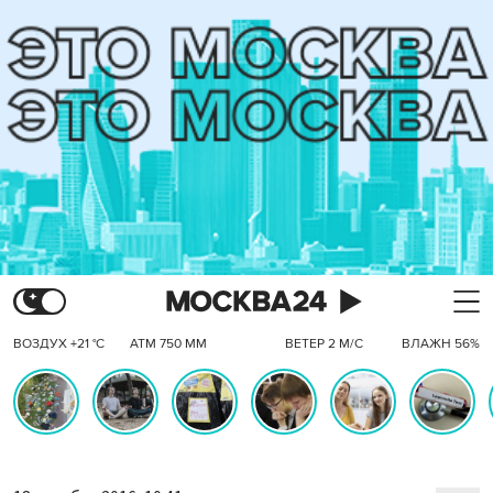
ВОЗДУХ +21 °C
АТМ 750 ММ
ВЕТЕР 2 М/С
ВЛАЖН 56%