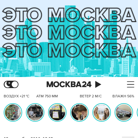
ВОЗДУХ +21 °C
АТМ 750 ММ
ВЕТЕР 2 М/С
ВЛАЖН 56%