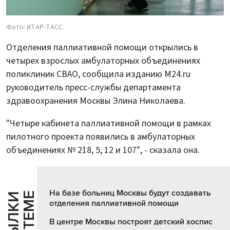
Фото: ИТАР-ТАСС
Отделения паллиативной помощи открылись в
четырех взрослых амбулаторных объединениях
поликлиник СВАО, сообщила изданию M24.ru
руководитель пресс-службы департамента
здравоохранения Москвы Элина Николаева.
"Четыре кабинета паллиативной помощи в рамках
пилотного проекта появились в амбулаторных
объединениях № 218, 5, 12 и 107", - сказала она.
На базе больниц Москвы будут создавать
Е
С
С
Ы
Л
К
И
П
О
Т
Е
М
отделения паллиативной помощи
В центре Москвы построят детский хоспис