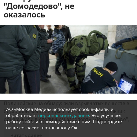
"Домодедово", не
оказалось
Полицейские на обнаружили взрывчатых веществ в
АО «Москва Медиа» использует cookie-файлы и
бесхозной женской сумке, которую в понедельник
обрабатывает
персональные данные
. Это улучшает
обнаружили в столичном аэропорту "Домодедово",
работу сайта и взаимодействие с ним. Подтвердите
ваше согласие, нажав кнопу Ок
Читать далее