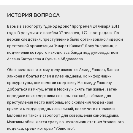
ИСТОРИЯ ВОПРОСА
Взрыв в аэропорту "Домодедово" прогремел 24 января 2011
года. В результате погибли 37 человек, 172 - пострадали. По
версии следствия, преступление было организовано лидером
преступной организации "Имарат Кавказ" Доку Умаровым, в
подчинении которого находилась банда под руководством
Аслана Бютукаева и Супьяна Абдуллаева.
Обвиняемыми по этому делу являются Ахмед Евлоев, Башир
Хамхоев и братья Ислам и Илез Яндиевы. По информации
прокуратуры, они помогли смертнику Магомеду Евлоеву
добраться из Ингушетии в Москву и снять там жилье, затем
передали пояс смертника со взрывчаткой, выбрали для
преступления место наибольшего скопления людей - зал
прилета международных авиалиний, после чего отправили
Евлоева на такси в аэропорт для совершения самоподрыва.
Мужчины обвиняются сразу по нескольким статьям Уголовного
кодекса, среди которых "Убийство".