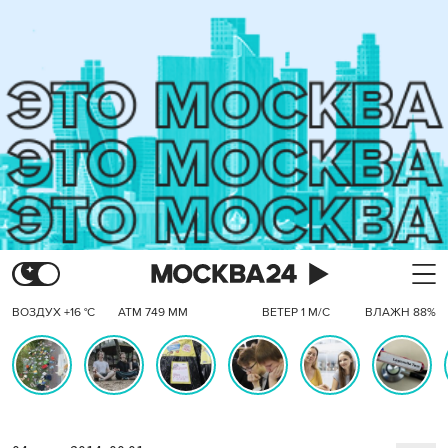
ВОЗДУХ +16 °C
АТМ 749 ММ
ВЕТЕР 1 М/С
ВЛАЖН 88%