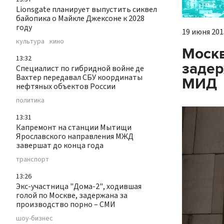
Lionsgate планирует выпустить сиквел
байопика о Майкле Джексоне к 2028
году
19 июня 2015
культура
кино
Москв
13:32
задер
Специалист по гибридной войне де
Вахтер передавал СБУ координаты
МИД
нефтяных объектов России
политика
13:31
Капремонт на станции Мытищи
Ярославского направления МЖД
завершат до конца года
транспорт
13:26
Экс-участница "Дома-2", ходившая
голой по Москве, задержана за
производство порно – СМИ
шоу-бизнес