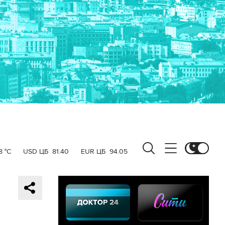
8 °C
USD ЦБ
81.40
EUR ЦБ
94.05