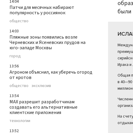
14:04
образ
Патчи для месячных набирают
были 
популярность у россиянок
общество
14:03
ИСЛА
Пляжные зоны появились возле
Черневских и Ясеневских прудов на
Междуна
юго-западе Москвы
преимущ
город
сирийск
Ирака и
13:56
Агроном объяснил, как уберечь огород
Общая п
от кротов
в 40—90
общество
эксклюзив
миллион
13:54
Численн
MAX разрешит разработчикам
организ
создавать его альтернативные
клиентские приложения
На счет
технологии
отдыхаю
13:52