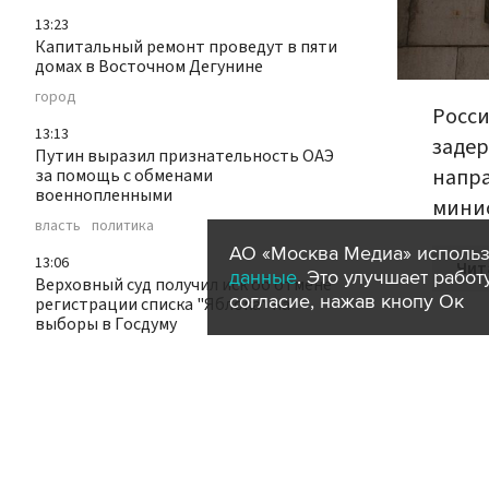
13:23
Капитальный ремонт проведут в пяти
домах в Восточном Дегунине
город
Росси
13:13
задер
Путин выразил признательность ОАЭ
напра
за помощь с обменами
военнопленными
минис
власть
политика
АО «Москва Медиа» использ
13:06
Чит
данные
. Это улучшает рабо
Верховный суд получил иск об отмене
согласие, нажав кнопу Ок
регистрации списка "Яблока" на
выборы в Госдуму
суды
политика
выборы2026
13:05
Суд оставил в силе арест фигуранта
дела об избиении ученого Зезина на
Урале
суды
происшествия
регионы