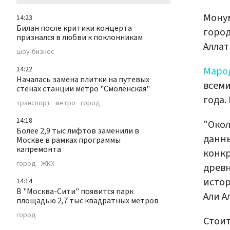
Монум
14:23
Билан после критики концерта
город
признался в любви к поклонникам
Аллат
шоу-бизнес
Марод
14:22
Началась замена плитки на путевых
всеми
стенах станции метро "Смоленская"
года.
транспорт
метро
город
14:18
"Окол
Более 2,9 тыс лифтов заменили в
данны
Москве в рамках программы
капремонта
конкр
город
ЖКХ
древн
истор
14:14
В "Москва-Сити" появится парк
Али А
площадью 2,7 тыс квадратных метров
город
Стоит