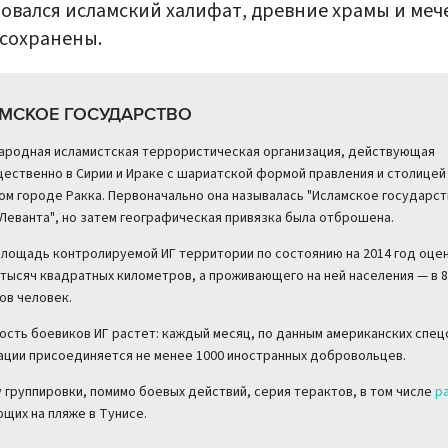
овался исламский халифат, древние храмы и меч
сохранены.
МСКОЕ ГОСУДАРСТВО
родная исламистская террористическая организация, действующая
ественно в Сирии и Ираке с шариатской формой правления и столицей
ом городе Ракка. Первоначально она называлась "Исламское государс
 Леванта", но затем географическая привязка была отброшена.
лощадь контролируемой ИГ территории по состоянию на 2014 год оце
 тысяч квадратных километров, а проживающего на ней населения — в 8
ов человек.
ость боевиков ИГ растет: каждый месяц, по данным американских спец
ации присоединяется не менее 1000 иностранных добровольцев.
у группировки, помимо боевых действий, серия терактов, в том числе
р
щих на пляже в Тунисе.