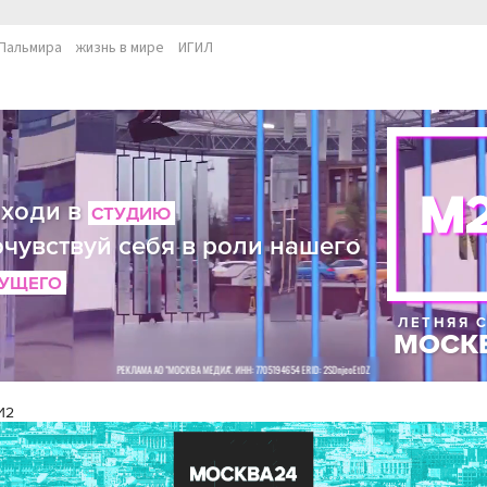
Пальмира
жизнь в мире
ИГИЛ
И2