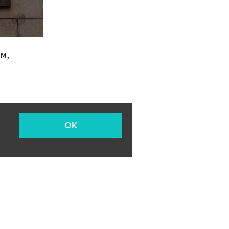
м,
OK