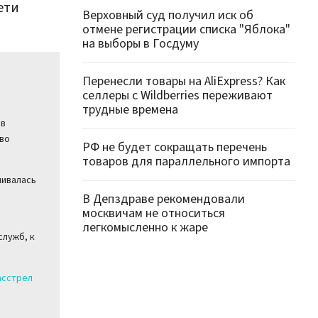
ети
Верховный суд получил иск об
отмене регистрации списка "Яблока"
на выборы в Госдуму
Перенесли товары на AliExpress? Как
селлеры с Wildberries переживают
трудные времена
 в
тво
РФ не будет сокращать перечень
товаров для параллельного импорта
нивалась
В Депздраве рекомендовали
москвичам не относиться
легкомысленно к жаре
служб, к
асстрел