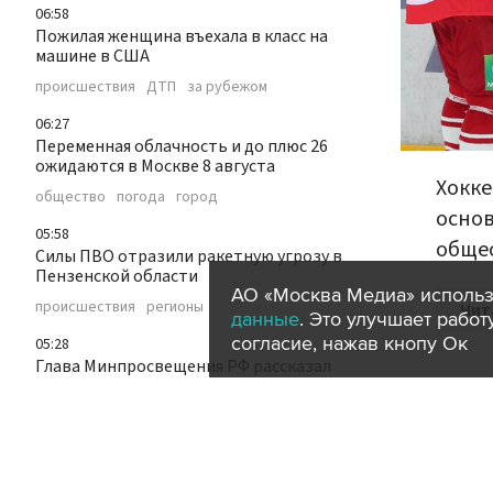
06:58
Пожилая женщина въехала в класс на
машине в США
происшествия
ДТП
за рубежом
06:27
Переменная облачность и до плюс 26
ожидаются в Москве 8 августа
Хокке
общество
погода
город
основ
05:58
обще
Силы ПВО отразили ракетную угрозу в
Пензенской области
АО «Москва Медиа» использ
происшествия
регионы
Чит
данные
. Это улучшает рабо
согласие, нажав кнопу Ок
05:28
Глава Минпросвещения РФ рассказал
об изменениях школьной программы с 1
сентября
образование
общество
04:47