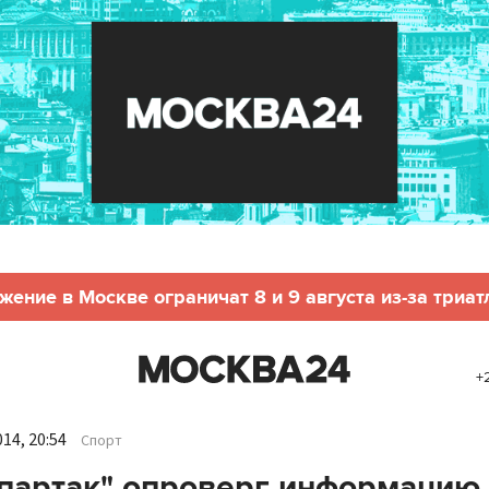
жение в Москве ограничат 8 и 9 августа из-за триат
+
14, 20:54
Спорт
партак" опроверг информацию