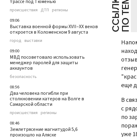
С
С
Ы
Л
К
И
П
О
Т
Е
М
Е
трассе под Тюменью
происшествия
ДТП
регионы
09:06
Выставка военной формы XVII–XX веков
откроется в Коломенском 9 августа
город
выставки
Напом
наход
09:00
МВД посоветовало использовать
отзыв
менеджер паролей для защиты
генер
аккаунтов
"кра
безопасность
еще д
08:56
Два человека погибли при
столкновении катеров на Волге в
В свя
Самарской области
с ряд
происшествия
регионы
по за
08:46
пораж
Землетрясение магнитудой 5,6
уже 1
произошло на Аляске