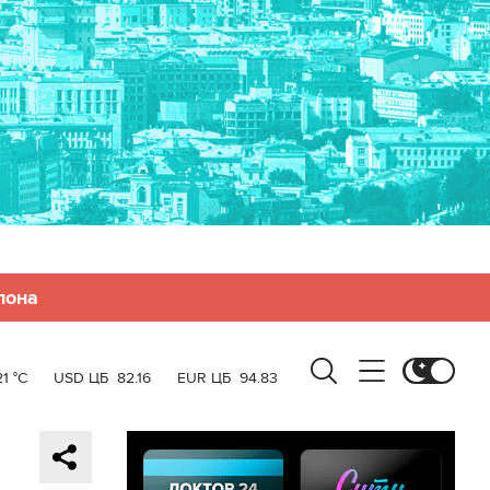
лона
21 °C
USD ЦБ
82.16
EUR ЦБ
94.83