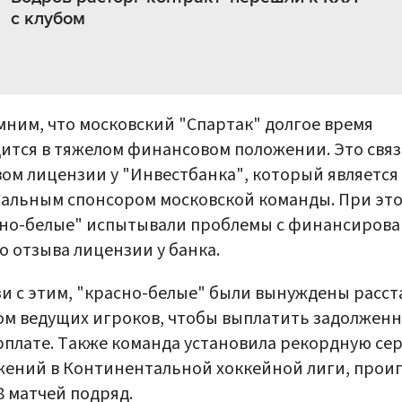
с клубом
ним, что московский "Спартак" долгое время
ится в тяжелом финансовом положении. Это связ
ом лицензии у "Инвестбанка", который является
альным спонсором московской команды. При эт
сно-белые" испытывали проблемы с финансиров
о отзыва лицензии у банка.
зи с этим, "красно-белые" были вынуждены расст
ом ведущих игроков, чтобы выплатить задолжен
рплате. Также команда установила рекордную се
ений в Континентальной хоккейной лиги, прои
8 матчей подряд.