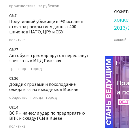
происшествия
за рубежом
СЮЖЕТ:
08:41
хокке
Получивший убежище в РФ испанец
стоял за раскрытием данных 400
2013/
шпионов НАТО, ЦРУ и СБУ
хоккей
политика
08:27
Автобусы трех маршрутов перестанут
заезжать к МЦД Рижская
транспорт
город
08:26
Дожди с грозами и похолодание
ожидается на выходных в Москве
общество
погода
город
08:14
ВС РФ нанесли удар по предприятию
ВПК и складу ГСМ в Киеве
политика