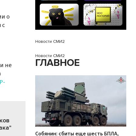
и о
 с
Новости СМИ2
Новости СМИ2
ГЛАВНОЕ
и не
в
Р-
оков
ака"
Собянин: сбиты еще шесть БПЛА,