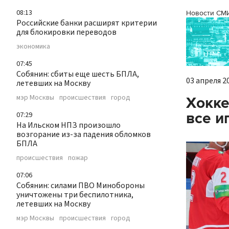
08:13
Новости СМ
Российские банки расширят критерии
для блокировки переводов
экономика
07:45
Собянин: сбиты еще шесть БПЛА,
03 апреля 20
летевших на Москву
мэр Москвы
происшествия
город
Хокке
все и
07:29
На Ильском НПЗ произошло
возгорание из-за падения обломков
БПЛА
происшествия
пожар
07:06
Собянин: силами ПВО Минобороны
уничтожены три беспилотника,
летевших на Москву
мэр Москвы
происшествия
город