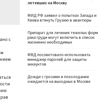
летевших на Москву
МИД РФ заявил о попытках Запада и
Киева втянуть Грузию в авантюры
Препарат для лечения тяжелых форм
рака груди могут включить в список
ано с
жизненно необходимых
ом
МВД посоветовало использовать
анием
менеджер паролей для защиты
аккаунтов
Дожди с грозами и похолодание
аться
ожидается на выходных в Москве
ности
рию
грав