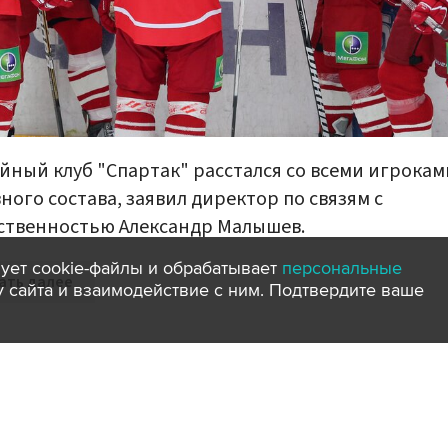
йный клуб "Спартак" расстался со всеми игрокам
ного состава, заявил директор по связям с
ственностью Александр Малышев.
ует cookie-файлы и обрабатывает
персональные
ать далее
ту сайта и взаимодействие с ним. Подтвердите ваше