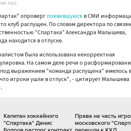
ТАР-ТАСС
партак" опроверг
появившуюся
в СМИ информаци
что клуб распущен. По словам директора по связям
твенностью "Спартака" Александра Малышева,
да находится в отпуске.
алистом была использована некорректная
лировка. На самом деле речи о расформировани
 под выражением "команда распущена" имелось 
 что игроки ушли в отпуск", - цитирует Малышева
т
.
Капитан хоккейного
Права на часть игр
"Спартака" Денис
московского "Спарт
Бодров расторг контракт
перешли к КХЛ