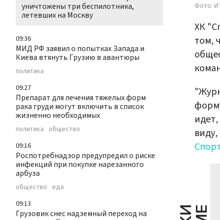
Фото: И
уничтожены три беспилотника,
летевших на Москву
ХК "С
том, 
09:36
МИД РФ заявил о попытках Запада и
общес
Киева втянуть Грузию в авантюры
коман
политика
09:27
"Журн
Препарат для лечения тяжелых форм
форму
рака груди могут включить в список
жизненно необходимых
идет,
политика
общество
виду,
Спор
09:16
Роспотребнадзор предупредил о риске
инфекций при покупке нарезанного
арбуза
общество
еда
09:13
Грузовик снес надземный переход на