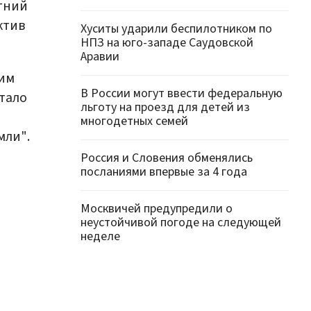
етний
ктив
Хуситы ударили беспилотником по
НПЗ на юго-западе Саудовской
Аравии
щим
В России могут ввести федеральную
тало
льготу на проезд для детей из
многодетных семей
мли".
Россия и Словения обменялись
посланиями впервые за 4 года
Москвичей предупредили о
неустойчивой погоде на следующей
неделе