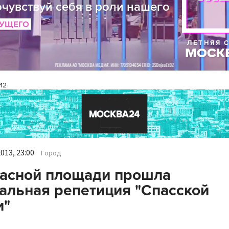
И2
013, 23:00
Город
асной площади прошла
альная репетиция "Спасской
и"