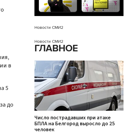
го
Новости СМИ2
Новости СМИ2
ГЛАВНОЕ
ния,
ии в
а 5
л
за до
Число пострадавших при атаке
БПЛА на Белгород выросло до 25
человек