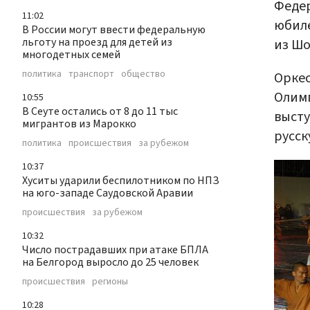
Федер
11:02
юбиле
В России могут ввести федеральную
льготу на проезд для детей из
из Ш
многодетных семей
политика
транспорт
общество
Оркес
Олимп
10:55
В Сеуте остались от 8 до 11 тыс
высту
мигрантов из Марокко
русск
политика
происшествия
за рубежом
10:37
Хуситы ударили беспилотником по НПЗ
на юго-западе Саудовской Аравии
происшествия
за рубежом
10:32
Число пострадавших при атаке БПЛА
на Белгород выросло до 25 человек
происшествия
регионы
10:28