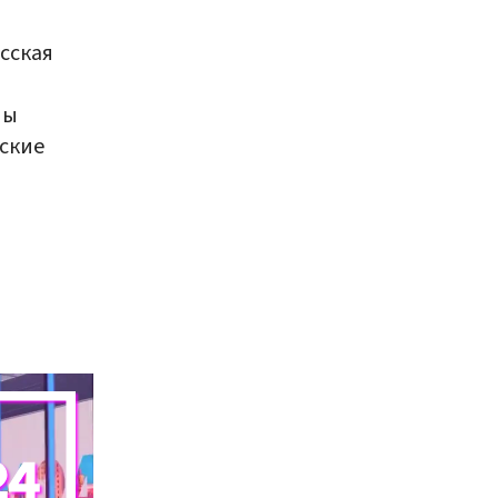
сская
ны
еские