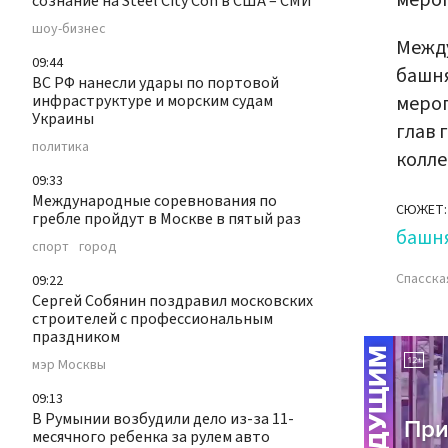
меро
сознание на Steel City Con в США – СМИ
шоу-бизнес
Межд
09:44
башня
ВС РФ нанесли удары по портовой
инфраструктуре и морским судам
мероп
Украины
глав 
политика
колле
09:33
Международные соревнования по
СЮЖЕТ:
гребле пройдут в Москве в пятый раз
башн
спорт
город
Спасска
09:22
Сергей Собянин поздравил московских
строителей с профессиональным
праздником
мэр Москвы
09:13
В Румынии возбудили дело из-за 11-
месячного ребенка за рулем авто