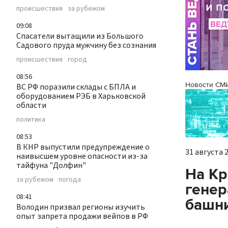
происшествия
за рубежом
09:08
Спасатели вытащили из Большого
Садового пруда мужчину без сознания
происшествия
город
08:56
Новости СМ
ВС РФ поразили склады с БПЛА и
оборудованием РЭБ в Харьковской
области
политика
08:53
В КНР выпустили предупреждение о
31 августа 2
наивысшем уровне опасности из-за
тайфуна "Долфин"
На Кр
за рубежом
погода
генер
08:41
башн
Володин призвал регионы изучить
опыт запрета продажи вейпов в РФ