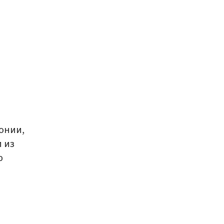
онии,
 из
ю