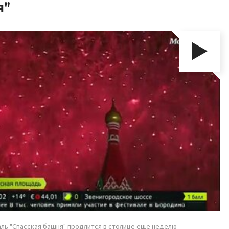
я"
ль "Спасская башня" продлится в столице еще неделю