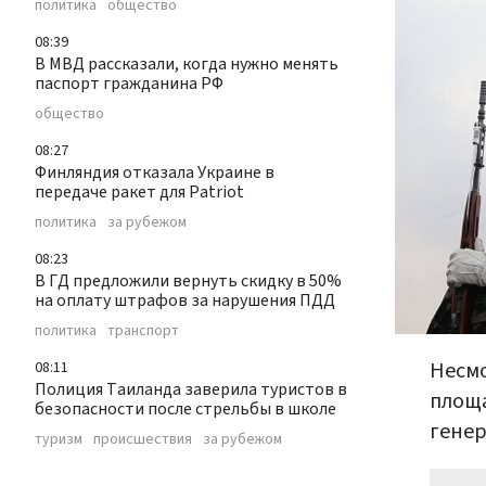
политика
общество
08:39
В МВД рассказали, когда нужно менять
паспорт гражданина РФ
общество
08:27
Финляндия отказала Украине в
передаче ракет для Patriot
политика
за рубежом
08:23
В ГД предложили вернуть скидку в 50%
на оплату штрафов за нарушения ПДД
политика
транспорт
Несмо
08:11
Полиция Таиланда заверила туристов в
площа
безопасности после стрельбы в школе
генер
туризм
происшествия
за рубежом