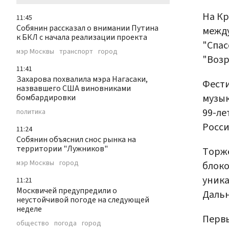
На Кр
11:45
Собянин рассказал о внимании Путина
межд
к БКЛ с начала реализации проекта
"Спас
мэр Москвы
транспорт
город
"Возр
11:41
Захарова похвалила мэра Нагасаки,
Фести
назвавшего США виновниками
музык
бомбардировки
99-ле
политика
Росси
11:24
Собянин объяснил снос рынка на
территории "Лужников"
Торже
мэр Москвы
город
блоко
уника
11:21
Москвичей предупредили о
Дальн
неустойчивой погоде на следующей
неделе
Первы
общество
погода
город