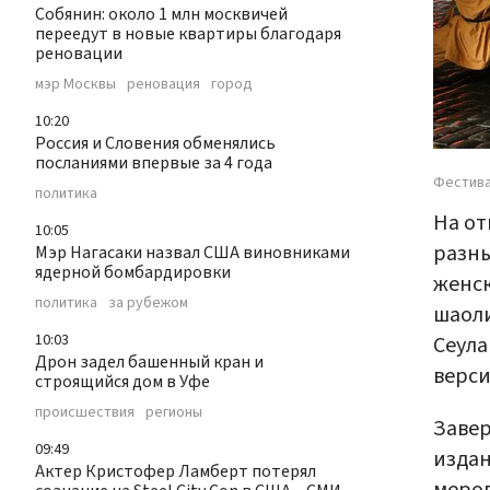
Собянин: около 1 млн москвичей
переедут в новые квартиры благодаря
реновации
мэр Москвы
реновация
город
10:20
Россия и Словения обменялись
посланиями впервые за 4 года
Фестива
политика
На от
10:05
разны
Мэр Нагасаки назвал США виновниками
ядерной бомбардировки
женск
политика
за рубежом
шаоли
10:03
Сеула
Дрон задел башенный кран и
верси
строящийся дом в Уфе
происшествия
регионы
Завер
09:49
издан
Актер Кристофер Ламберт потерял