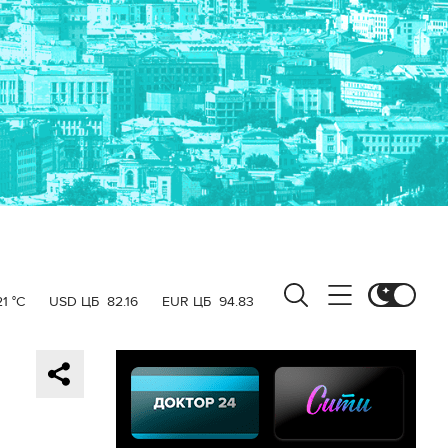
21 °C
USD ЦБ
82.16
EUR ЦБ
94.83