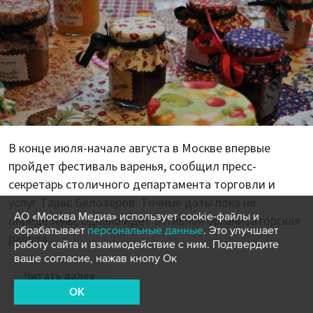
В конце июля-начале августа в Москве впервые
пройдет фестиваль варенья, сообщил пресс-
секретарь столичного департамента торговли и
услуг Тарас Белозеров. Точные даты пока не
АО «Москва Медиа» использует cookie-файлы и
определены, однако идет активная организаторская
обрабатывает
персональные данные
. Это улучшает
работа.
работу сайта и взаимодействие с ним. Подтвердите
ваше согласие, нажав кнопу Ок
Читать далее
OK