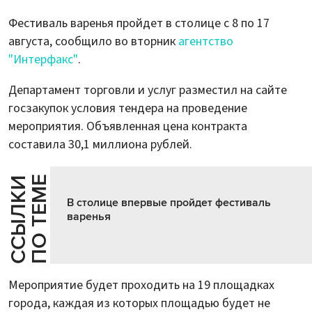
Фестиваль варенья пройдет в столице с 8 по 17
августа, сообщило во вторник
агентство
"Интерфакс"
.
Департамент торговли и услуг разместил на сайте
госзакупок условия тендера на проведение
мероприятия. Объявленная цена контракта
составила 30,1 миллиона рублей.
Е
С
С
Ы
Л
К
И
П
О
Т
Е
М
В столице впервые пройдет фестиваль
варенья
Мероприятие будет проходить на 19 площадках
города, каждая из которых площадью будет не