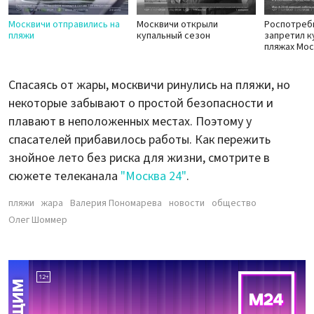
Москвичи отправились на
Москвичи открыли
Роспотреб
пляжи
купальный сезон
запретил к
пляжах Мо
Спасаясь от жары, москвичи ринулись на пляжи, но
некоторые забывают о простой безопасности и
плавают в неположенных местах. Поэтому у
спасателей прибавилось работы. Как пережить
знойное лето без риска для жизни, смотрите в
сюжете телеканала
"Москва 24"
.
пляжи
жара
Валерия Пономарева
новости
общество
Олег Шоммер