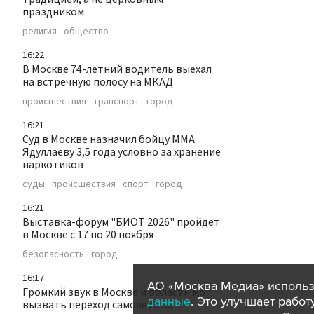
праздником
религия
общество
16:22
В Москве 74-летний водитель выехал
на встречную полосу на МКАД
происшествия
транспорт
город
16:21
Суд в Москве назначил бойцу ММА
Ядуллаеву 3,5 года условно за хранение
наркотиков
суды
происшествия
спорт
город
16:21
Выставка-форум "БИОТ 2026" пройдет
в Москве с 17 по 20 ноября
безопасность
город
16:17
АО «Москва Медиа» использ
Громкий звук в Москве и области мог
данные
. Это улучшает рабо
вызвать переход самолета на