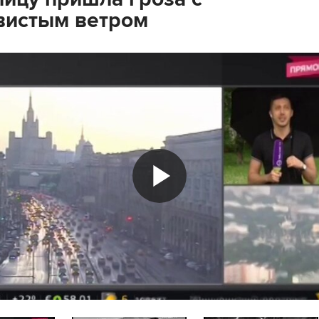
вистым ветром
Play
Video