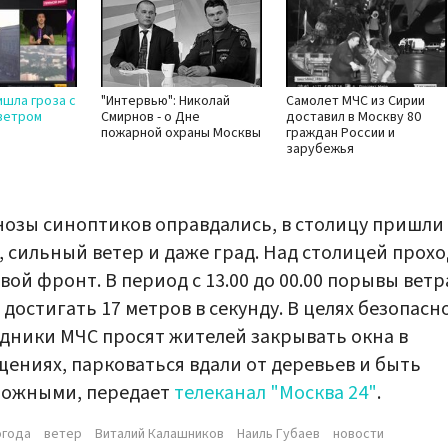
ишла гроза с
"Интервью": Николай
Самолет МЧС из Сирии
ветром
Смирнов - о Дне
доставил в Москву 80
пожарной охраны Москвы
граждан России и
зарубежья
озы синоптиков оправдались, в столицу пришли
, сильный ветер и даже град. Над столицей прох
вой фронт. В период с 13.00 до 00.00 порывы ветр
 достигать 17 метров в секунду. В целях безопасн
дники МЧС просят жителей закрывать окна в
ениях, парковаться вдали от деревьев и быть
рожными, передает
телеканал "Москва 24"
.
огода
ветер
Виталий Калашников
Наиль Губаев
новости