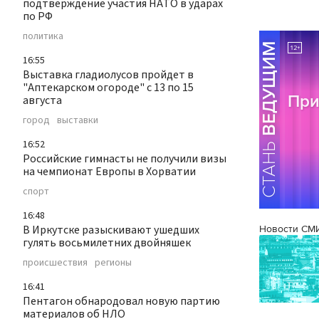
подтверждение участия НАТО в ударах
по РФ
политика
16:55
Выставка гладиолусов пройдет в
"Аптекарском огороде" с 13 по 15
августа
город
выставки
16:52
Российские гимнасты не получили визы
на чемпионат Европы в Хорватии
спорт
16:48
В Иркутске разыскивают ушедших
Новости СМ
гулять восьмилетних двойняшек
происшествия
регионы
16:41
Пентагон обнародовал новую партию
материалов об НЛО