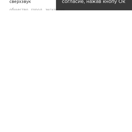
согласие, нажав кнопу Ок
сверхзвук
общество
город
эксклюзив
16:16
Пожар на складе с автомаслами в
Брянске локализован на площади 3 тыс
"квадратов"
происшествия
пожар
регионы
16:02
В "Мосбилете" рассказали о самых
интересных пешеходных экскурсиях
августа
культура
город
16:01
Zara зарегистрировала товарный знак
в России
бизнес
экономика
15:59
Семья мальчика, отравившегося в
детсаду в ТиНАО бытовой химией,