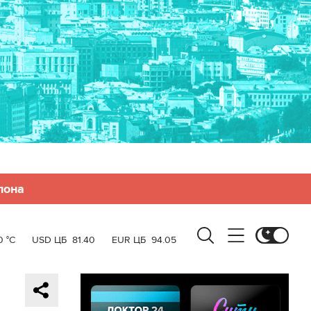
лона
0 °C
USD ЦБ
81.40
EUR ЦБ
94.05