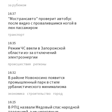
за рубежом
16:37
"Мострансавто" проверит автобус
после видео с провалившимся ногой в
люк пассажиром
транспорт
16:35
Режим ЧС ввели в Запорожской
области из-за отключений
электроэнергии
происшествия
регионы
16:32
В районе Новокосино появится
промышленный парк в стиле
урбанистического минимализма
экономика
строительство
город
16:25
В РПЦ назвали Медовый спас народной
традицией, а не церковным