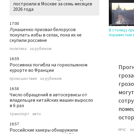
построили в Москве за семь месяцев
2026 года
17:00
Лукашенко призвал белорусов
В столицу пр
покупать избы в селах, пока их не
порывистым 
скупили россияне
политика
за рубежом
16:59
Россиянка погибла на горнолыжном
Прогн
курорте во Франции
гроза
происшествия
за рубежом
грозо
16:58
могут
Число обращений в автосервисы от
сотру
владельцев китайских машин выросло
в 6 раз
помещ
транспорт
авто
осто
16:57
Российские хакеры обнаружили
МЧС
п