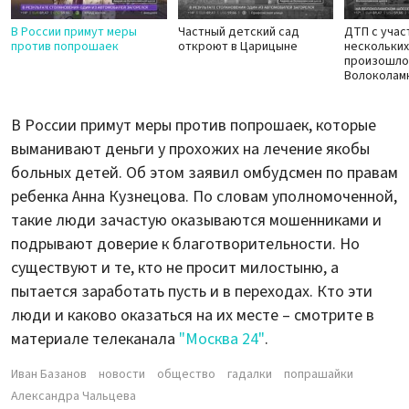
В России примут меры
Частный детский сад
ДТП с учас
против попрошаек
откроют в Царицыне
нескольки
произошло
Волоколам
В России примут меры против попрошаек, которые
выманивают деньги у прохожих на лечение якобы
больных детей. Об этом заявил омбудсмен по правам
ребенка Анна Кузнецова. По словам уполномоченной,
такие люди зачастую оказываются мошенниками и
подрывают доверие к благотворительности. Но
существуют и те, кто не просит милостыню, а
пытается заработать пусть и в переходах. Кто эти
люди и каково оказаться на их месте – смотрите в
материале телеканала
"Москва 24"
.
Иван Базанов
новости
общество
гадалки
попрашайки
Александра Чальцева