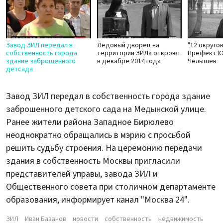
Завод ЗИЛ передал в
Ледовый дворец на
"12 округо
собственность города
территории ЗИЛа откроют
Префект Ю
здание заброшенного
в декабре 2014 года
Челышев
детсада
Завод ЗИЛ передал в собственность города здание
заброшенного детского сада на Медынской улице.
Ранее жители района Западное Бирюлево
неоднократно обращались в мэрию с просьбой
решить судьбу строения. На церемонию передачи
здания в собственность Москвы пригласили
представителей управы, завода ЗИЛ и
Общественного совета при столичном департаменте
образования, информирует канал "Москва 24".
ЗИЛ
Иван Базанов
новости
собственность
недвижимость