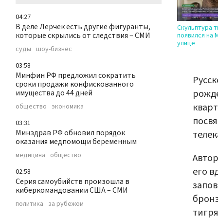
04:27
В деле Лерчек есть другие фигуранты,
Скульптура т
которые скрылись от следствия – СМИ
появился на 
улице
суды
шоу-бизнес
03:58
Минфин РФ предложил сократить
Русск
сроки продажи конфискованного
рожде
имущества до 44 дней
кварт
общество
экономика
посвя
03:31
Минздрав РФ обновил порядок
теле
оказания медпомощи беременным
медицина
общество
Автор
его в
02:58
Серия самоубийств произошла в
запов
киберкомандовании США – СМИ
бронз
политика
за рубежом
тигря