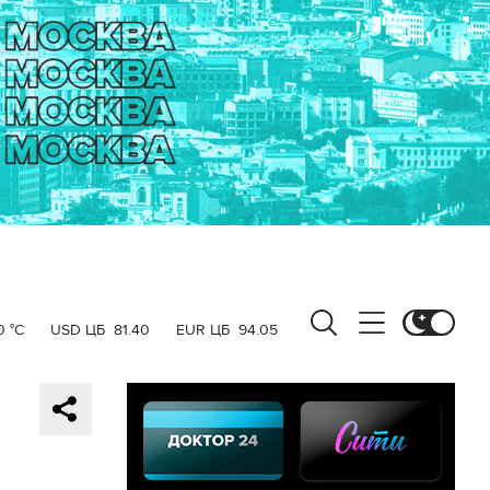
0 °C
USD ЦБ
81.40
EUR ЦБ
94.05