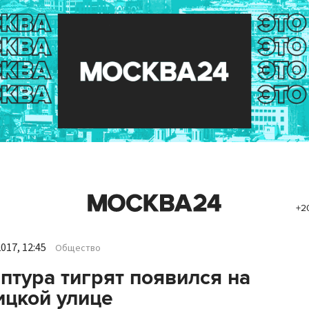
+2
017, 12:45
Общество
птура тигрят появился на
цкой улице