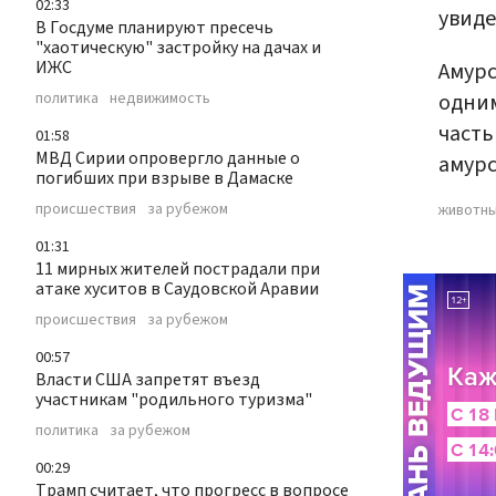
02:33
увиде
В Госдуме планируют пресечь
"хаотическую" застройку на дачах и
ИЖС
Амурс
политика
недвижимость
одним
часть
01:58
МВД Сирии опровергло данные о
амурс
погибших при взрыве в Дамаске
происшествия
за рубежом
животн
01:31
11 мирных жителей пострадали при
атаке хуситов в Саудовской Аравии
происшествия
за рубежом
00:57
Власти США запретят въезд
участникам "родильного туризма"
политика
за рубежом
00:29
Трамп считает, что прогресс в вопросе