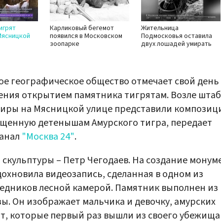
игрят
Карликовый бегемот
Жительница
Мясницкой
появился в Московском
Подмосковья оставила
зоопарке
двух лошадей умирать
ое географическое общество отмечает свой день
ния открытием памятника тигрятам. Возле штаб
иры на Мясницкой улице представили композиц
щенную детенышам Амурского тигра, передает
канал
"Москва 24"
.
 скульптуры – Петр Чегодаев. На создание монум
дохновила видеозапись, сделанная в одном из
едников лесной камерой. Памятник выполнен из
ы. Он изображает мальчика и девочку, амурских
т, которые первый раз вышли из своего убежища