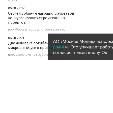
06.08 21:37
Сергей Собянин наградил лауреатов
конкурса лучших строительных
проектов
мэр Москвы
город
строительство
06.08 21:21
АО «Москва Медиа» использ
Два человека погибли при взрыве в
данные
. Это улучшает рабо
микроавтобусе в пригороде Дамаска
согласие, нажав кнопу Ок
происшествия
за рубежом
06.08 21:16
Житель Флориды поймал 96 бирманских
питонов и выиграл 10 тысяч долларов
за рубежом
животные
06.08 21:06
ВСУ потеряли свыше 6 тысяч военных и
14 танков на добропольском
направлении
власть
политика