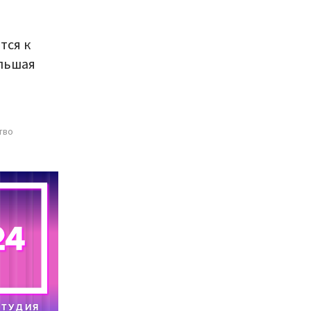
тся к
льшая
тво