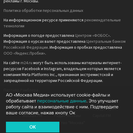
рекламы г. Москвы.
Политика обработки персональных данных
На информационном ресурсе применяются
рекомендательные
технологии
Информация о погоде предоставлена
Центром «ФОБОС»
.
Информация о курсах валют предоставлена
Центральным банком
Российской Федерации
. Информация о пробках предоставлена
ООО «Яндекс.Пробки»
.
На сайте
m24.ru
могут быть использованы материалы интернет-
ресурсов Facebook и Instagram, владельцем которых является
компания Meta Platforms Inc., признанная экстремистской и
запрещённой на территории Российской Федерации.
Партнёр Рамблера
АО «Москва Медиа» использует cookie-файлы и
обрабатывает
персональные данные
. Это улучшает
работу сайта и взаимодействие с ним. Подтвердите
Москва Медиа
Москва 24
Москва Доверие
ваше согласие, нажав кнопу Ок
Москва FM
Радио Москвы
Capital FM
Агентство "Москва"
OK