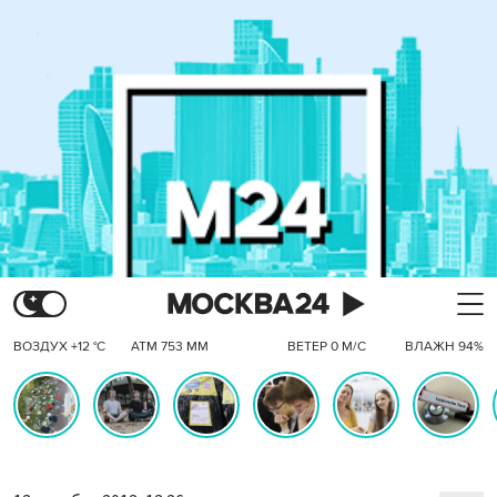
ВОЗДУХ +12 °C
АТМ 753 ММ
ВЕТЕР 0 М/С
ВЛАЖН 94%