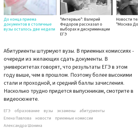
До конца приема
"Интервью": Валерий
Новости те
документов в столичные
Федоров рассказал о
"Москва Д
вузы осталось две недели
выборах и дискриминации
ЕГЭ
Абитуриенты штурмуют вузы. В приемных комиссиях -
очереди из желающих сдать документы. В
университетах говорят, что результаты ЕГЭ в этом
году выше, чем в прошлом. Поэтому более высокими
стали и проходной, и средний баллы зачисления.
Насколько трудно придется выпускникам, смотрите в
видеосюжете.
ЕГЭ
образование
вузы
экзамены
абитуриенты
Елена Павлова
новости
приемные комиссии
Александра Шонина