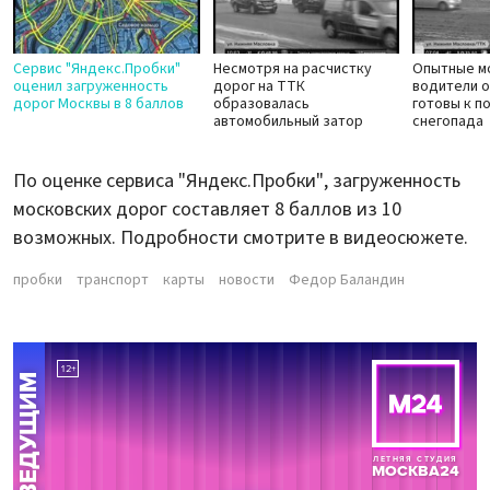
Сервис "Яндекс.Пробки"
Несмотря на расчистку
Опытные м
оценил загруженность
дорог на ТТК
водители о
дорог Москвы в 8 баллов
образовалась
готовы к п
автомобильный затор
снегопада
По оценке сервиса "Яндекс.Пробки", загруженность
московских дорог составляет 8 баллов из 10
возможных. Подробности смотрите в видеосюжете.
пробки
транспорт
карты
новости
Федор Баландин