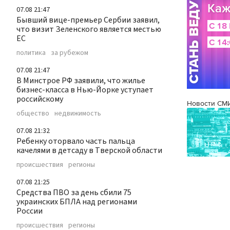
07.08 21:47
Бывший вице-премьер Сербии заявил,
что визит Зеленского является местью
ЕС
политика
за рубежом
07.08 21:47
В Минстрое РФ заявили, что жилье
бизнес-класса в Нью-Йорке уступает
российскому
Новости СМ
общество
недвижимость
07.08 21:32
Ребенку оторвало часть пальца
качелями в детсаду в Тверской области
происшествия
регионы
07.08 21:25
Средства ПВО за день сбили 75
украинских БПЛА над регионами
России
происшествия
регионы