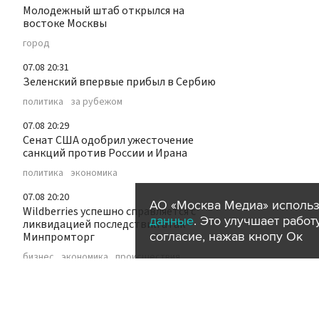
Молодежный штаб открылся на
востоке Москвы
город
07.08 20:31
Зеленский впервые прибыл в Сербию
политика
за рубежом
07.08 20:29
Сенат США одобрил ужесточение
санкций против России и Ирана
политика
экономика
07.08 20:20
АО «Москва Медиа» использ
Wildberries успешно справляется с
данные
. Это улучшает рабо
ликвидацией последствий атак –
согласие, нажав кнопу Ок
Минпромторг
бизнес
экономика
происшествия
07.08 20:12
Экстремальная жара до 42 градусов
ожидается в ряде регионов России