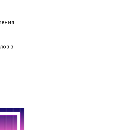
ления
лов в