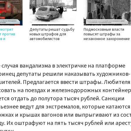
смотрит
Депутаты решат судьбу
Подмосковные власти
т против
новых штрафов для
повысят штрафы за
в и
автомобилистов
незаконное захоронение
 случая вандализма в электричке на платформе
инец депутаты решили наказывать художников-
ителей. Предлагается ввести штрафы. Любител
овать на поездах и железнодорожных контейнер
тся отдать до полутора тысяч рублей. Санкции
ьезнее ведут для экстремалов, которые катаются
жках и крышах вагонов или выпрыгивают из сос
ду. Их оштрафуют на пять тысяч рублей или арес