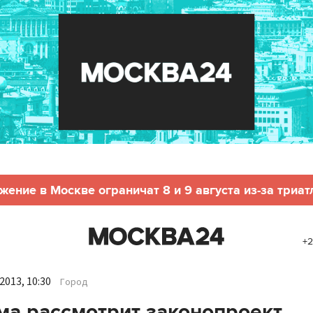
жение в Москве ограничат 8 и 9 августа из-за триат
+2
2013, 10:30
Город
ма рассмотрит законопроект