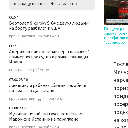
эстакаду на шоссе Энтузиастов
00:57
Вертолет Sikorsky S-64 с двумя людьми
на борту разбился в США
Госдума рас
законопроек
происшествия
за рубежом
граффитчико
"зацеперов"
00:27
Американские военные перехватили 51
коммерческое судно в рамках блокады
Ирана
После
политика
за рубежом
Мичур
наруш
07.08 23:56
Женщину и ребенка сбил автомобиль
порис
на трассе в Дагестане
приде
происшествия
ДТП
регионы
посер
07.08 23:41
подно
Мужчина погиб, пытаясь попасть из
Марокко в Испанию на параплане
на хо
происшествия
за рубежом