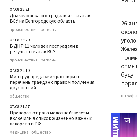
на 15 
07.08 23:21
Два человека пострадали из-за атак
ВСУ на Белгородскую область
26 ян
происшествия
регионы
около
уголо
07.08 23:20
В ДНР 11 человек пострадали в
Желез
результате атак ВСУ
полми
происшествия
регионы
отмыв
07.08 22:10
будут
Минтруд предложил расширить
перечень граждан с правом получения
поряд
двух пенсий
штраф
общество
07.08 21:57
Препарат от рака молочной железы
включили в список жизненно важных
лекарств в РФ
медицина
общество