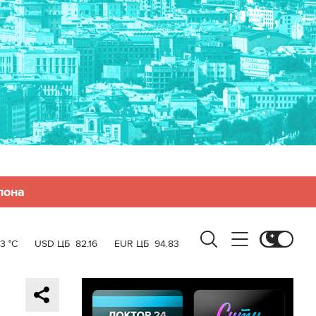
лона
3 °C
USD ЦБ
82.16
EUR ЦБ
94.83