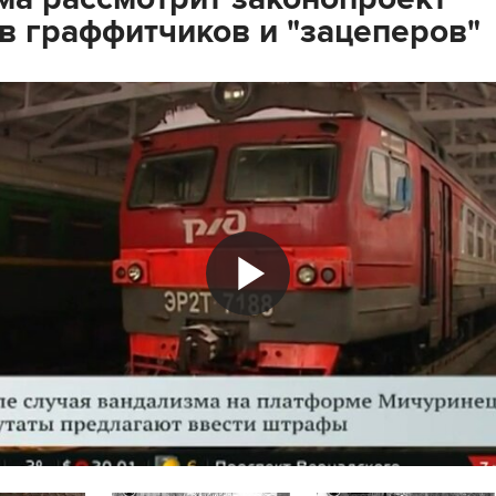
в граффитчиков и "зацеперов"
Play
Video