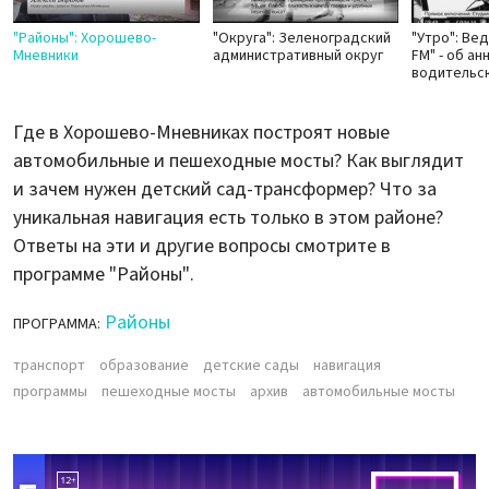
"Районы": Хорошево-
"Округа": Зеленоградский
"Утро": Ве
Мневники
административный округ
FM" - об а
водительск
Где в Хорошево-Мневниках построят новые
автомобильные и пешеходные мосты? Как выглядит
и зачем нужен детский сад-трансформер? Что за
уникальная навигация есть только в этом районе?
Ответы на эти и другие вопросы смотрите в
программе "Районы".
Районы
ПРОГРАММА:
транспорт
образование
детские сады
навигация
программы
пешеходные мосты
архив
автомобильные мосты