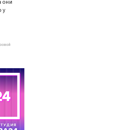
а они
 у
озовой