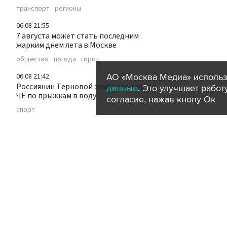
транспорт
регионы
06.08 21:55
7 августа может стать последним
жарким днем лета в Москве
общество
погода
город
АО «Москва Медиа» использ
06.08 21:42
Россиянин Терновой завоевал золото
данные
. Это улучшает рабо
ЧЕ по прыжкам в воду
согласие, нажав кнопу Ок
спорт
06.08 21:37
Сергей Собянин наградил лауреатов
конкурса лучших строительных
проектов
мэр Москвы
город
строительство
06.08 21:21
Два человека погибли при взрыве в
микроавтобусе в пригороде Дамаска
происшествия
за рубежом