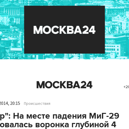
+2
014, 20:15
Происшествия
р": На месте падения МиГ-29
овалась воронка глубиной 4