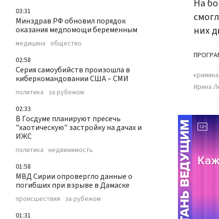
На бо
03:31
смогл
Минздрав РФ обновил порядок
них д
оказания медпомощи беременным
медицина
общество
ПРОГРА
02:58
Серия самоубийств произошла в
кримина
киберкомандовании США – СМИ
Ирина Л
политика
за рубежом
02:33
В Госдуме планируют пресечь
"хаотическую" застройку на дачах и
ИЖС
политика
недвижимость
01:58
МВД Сирии опровергло данные о
погибших при взрыве в Дамаске
происшествия
за рубежом
01:31