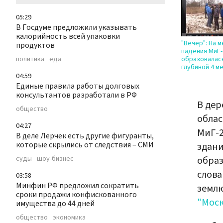
05:29
В Госдуме предложили указывать
калорийность всей упаковки
"Вечер": На 
продуктов
падения МиГ-
политика
еда
образовалас
глубиной 4 м
04:59
Единые правила работы долговых
консультантов разработали в РФ
В дер
общество
облас
04:27
МиГ-2
В деле Лерчек есть другие фигуранты,
которые скрылись от следствия – СМИ
здани
суды
шоу-бизнес
образ
слова
03:58
Минфин РФ предложил сократить
землю
сроки продажи конфискованного
"Моск
имущества до 44 дней
общество
экономика