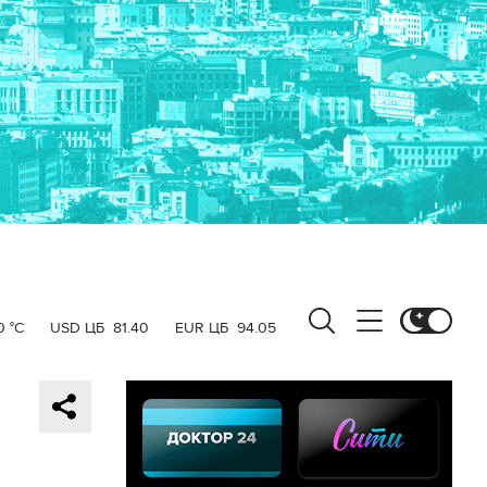
0 °C
USD ЦБ
81.40
EUR ЦБ
94.05