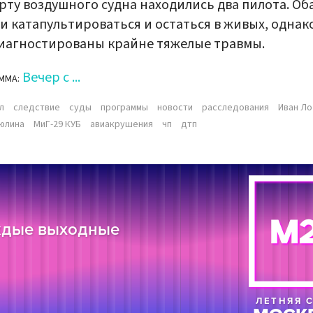
рту воздушного судна находились два пилота. Об
и катапультироваться и остаться в живых, однако
иагностированы крайне тяжелые травмы.
Вечер с ...
ММА:
л
следствие
суды
программы
новости
расследования
Иван Л
юлина
МиГ-29 КУБ
авиакрушения
чп
дтп