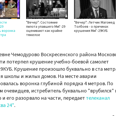
месте
"Вечер": Состояние
"Вечер": Летчик Магомед
29
пилота упавшего МиГ-29
Толбоев - о причинах
ь воронка
оценивают как крайне
крушения МиГ-29КУБ
етра
тяжелое
евне Чемодурово Воскресенского района Москов
ти потерпел крушение учебно-боевой самолет
9КУБ. Крушение произошло буквально в ста метр
я школы и жилых домов. На месте аварии
овалась воронка глубиной порядка 4 метров. По
м очевидцев, истребитель буквально "врубился" 
 и его разорвало на части, передает
телеканал
ва 24"
.