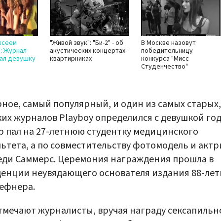
ксеем
"Живой звук": "Би-2" - об
В Москве назовут
: Журнал
акустических концертах-
победительницу
рал девушку
квартирниках
конкурса "Мисс
Студенчество"
ное, самый популярный, и один из самых старых,
их журналов Playboy определился с девушкой год
 пал на 27-летнюю студентку медицинского
ьтета, а по совместительству фотомодель и актр
ди Саммерс. Церемония награждения прошла в
енции неувядающего основателя издания 88-лет
ефнера.
тмечают журналисты, вручая награду сексапильн