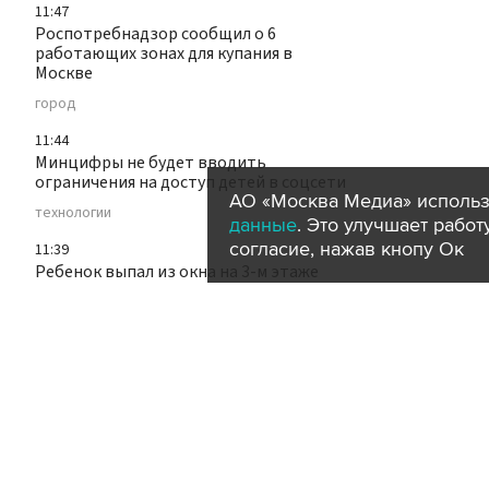
11:47
Роспотребнадзор сообщил о 6
работающих зонах для купания в
Москве
город
11:44
Минцифры не будет вводить
ограничения на доступ детей в соцсети
АО «Москва Медиа» использ
технологии
данные
. Это улучшает рабо
согласие, нажав кнопу Ок
11:39
Ребенок выпал из окна на 3-м этаже
дома на юге Москвы
происшествия
город
11:37
ВС РФ уничтожили эшелон с техникой
ВСУ в Днепропетровской области
политика
11:33