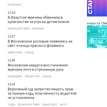
политика
12:10
В Иркутске мужчину обвинили в
хулиганстве за угрозы детям ножом
Новости СМ
происшествия
регионы
12:07
В Московском зоопарке появились на
свет птенцы красного фламинго
животные
город
12:05
Московские хирурги восстановили
мужчине почти отрезанную руку
медицина
общество
город
12:03
Верховный суд запретил лишать прав
за пьяную езду, если личность водителя
не установлена
суды
происшествия
транспорт
авто