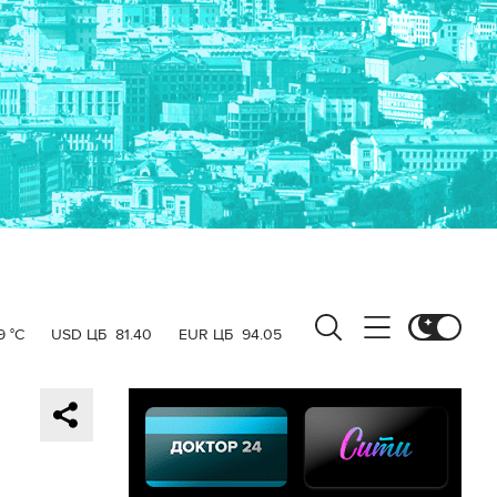
9 °C
USD ЦБ
81.40
EUR ЦБ
94.05