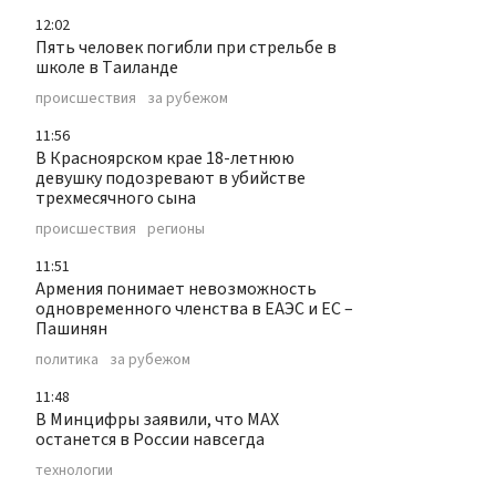
12:02
Пять человек погибли при стрельбе в
школе в Таиланде
происшествия
за рубежом
11:56
В Красноярском крае 18-летнюю
девушку подозревают в убийстве
трехмесячного сына
происшествия
регионы
11:51
Армения понимает невозможность
одновременного членства в ЕАЭС и ЕС –
Пашинян
политика
за рубежом
11:48
В Минцифры заявили, что МАХ
останется в России навсегда
технологии