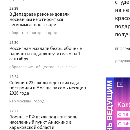
студе
12:28
на не
В Депздраве рекомендовали
красо
москвичам не относиться
легкомысленно к жаре
подар
общество
погода
город
получ
12:26
Россиянам назвали безошибочные
ПРОГРА
варианты подарков учителям на 1
сентября
девушк
образование
общество
эксклюзив
12:24
Собянин: 23 школы и детских сада
построили в Москве за семь месяцев
2026 года
мэр Москвы
город
12:23
Военные РФ взяли под контроль
населенный пункт Анискино в
Харьковской области