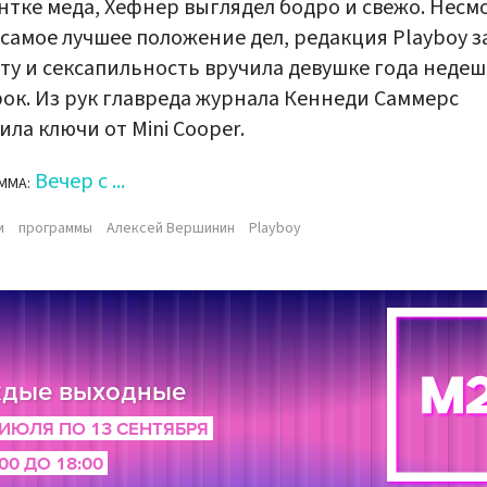
нтке меда, Хефнер выглядел бодро и свежо. Несм
 самое лучшее положение дел, редакция Playboy з
ту и сексапильность вручила девушке года неде
ок. Из рук главреда журнала Кеннеди Саммерс
ила ключи от Mini Cooper.
Вечер с ...
ММА:
и
программы
Алексей Вершинин
Playboy