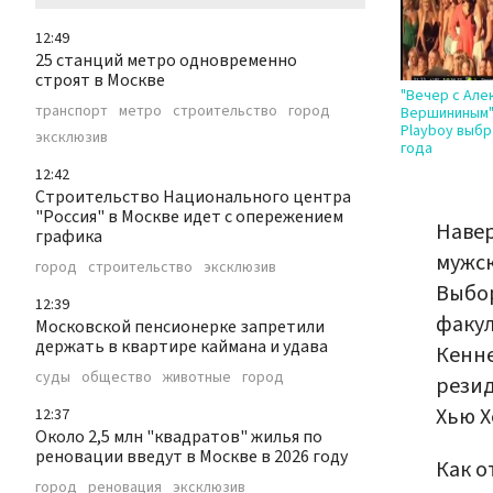
12:49
25 станций метро одновременно
строят в Москве
"Вечер с Але
транспорт
метро
строительство
город
Вершининым"
Playboy выб
эксклюзив
года
12:42
Строительство Национального центра
"Россия" в Москве идет с опережением
Навер
графика
мужск
город
строительство
эксклюзив
Выбор
12:39
факул
Московской пенсионерке запретили
держать в квартире каймана и удава
Кенне
суды
общество
животные
город
резид
Хью Х
12:37
Около 2,5 млн "квадратов" жилья по
реновации введут в Москве в 2026 году
Как о
город
реновация
эксклюзив