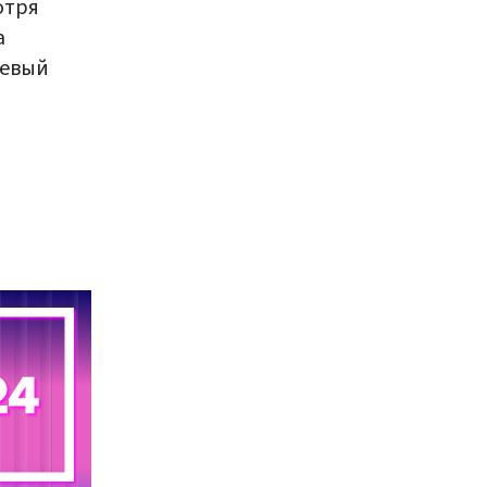
отря
а
шевый