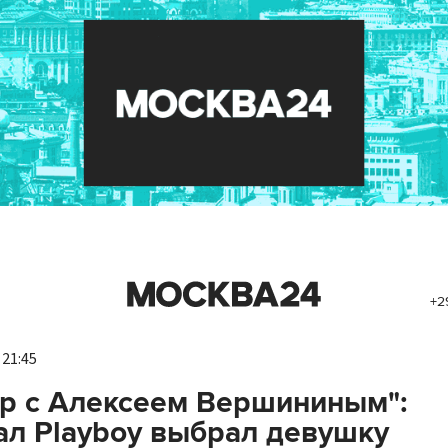
+2
 21:45
р с Алексеем Вершининым":
л Playboy выбрал девушку