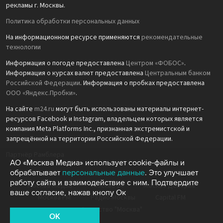
рекламы г. Москвы.
Политика обработки персональных данных
На информационном ресурсе применяются
рекомендательные
технологии
Информация о погоде предоставлена
Центром «ФОБОС»
.
Информация о курсах валют предоставлена
Центральным банком
Российской Федерации
. Информация о пробках предоставлена
ООО «Яндекс.Пробки»
.
На сайте
m24.ru
могут быть использованы материалы интернет-
ресурсов Facebook и Instagram, владельцем которых является
компания Meta Platforms Inc., признанная экстремистской и
запрещённой на территории Российской Федерации.
Партнёр Рамблера
АО «Москва Медиа» использует cookie-файлы и
обрабатывает
персональные данные
. Это улучшает
работу сайта и взаимодействие с ним. Подтвердите
Москва Медиа
Москва 24
Москва Доверие
ваше согласие, нажав кнопу Ок
Москва FM
Радио Москвы
Capital FM
Агентство "Москва"
OK