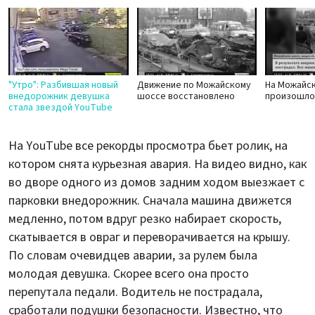
"Утро": Разбившая новый
Движение по Можайскому
На Можайс
внедорожник девушка
шоссе восстановлено
произошло
стала звездой YouTube
На YouTube все рекорды просмотра бьет ролик, на
котором снята курьезная авария. На видео видно, как
во дворе одного из домов задним ходом выезжает с
парковки внедорожник. Сначала машина движется
медленно, потом вдруг резко набирает скорость,
скатывается в овраг и переворачивается на крышу.
По словам очевидцев аварии, за рулем была
молодая девушка. Скорее всего она просто
перепутала педали. Водитель не пострадала,
сработали подушки безопасности. Известно, что