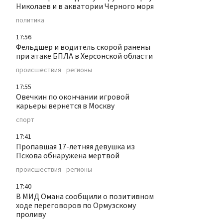
Николаев и в акватории Черного моря
политика
17:56
Фельдшер и водитель скорой ранены
при атаке БПЛА в Херсонской области
происшествия
регионы
17:55
Овечкин по окончании игровой
карьеры вернется в Москву
спорт
17:41
Пропавшая 17-летняя девушка из
Пскова обнаружена мертвой
происшествия
регионы
17:40
В МИД Омана сообщили о позитивном
ходе переговоров по Ормузскому
проливу