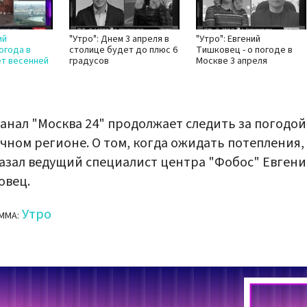
ий
"Утро": Днем 3 апреля в
"Утро": Евгений
огода в
столице будет до плюс 6
Тишковец - о погоде в
ет весенней
градусов
Москве 3 апреля
анал "Москва 24" продолжает следить за погодой
чном регионе. О том, когда ожидать потепления,
азал ведущий специалист центра "Фобос" Евген
овец.
Утро
ММА: