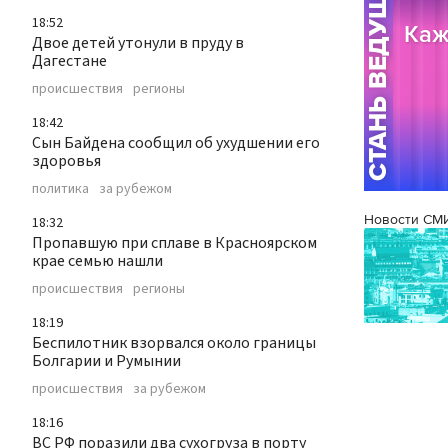
18:52
Двое детей утонули в пруду в
Дагестане
происшествия
регионы
18:42
Сын Байдена сообщил об ухудшении его
здоровья
политика
за рубежом
Новости СМ
18:32
Пропавшую при сплаве в Красноярском
крае семью нашли
происшествия
регионы
18:19
Беспилотник взорвался около границы
Болгарии и Румынии
происшествия
за рубежом
18:16
ВС РФ поразили два сухогруза в порту