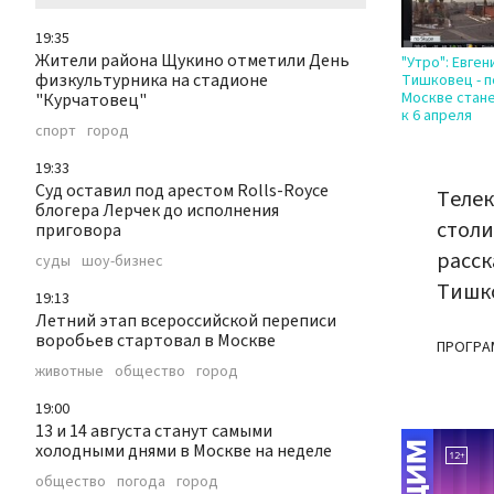
19:35
Жители района Щукино отметили День
"Утро": Евген
физкультурника на стадионе
Тишковец - п
Москве стан
"Курчатовец"
к 6 апреля
спорт
город
19:33
Суд оставил под арестом Rolls-Royce
Телек
блогера Лерчек до исполнения
столи
приговора
расск
суды
шоу-бизнес
Тишк
19:13
Летний этап всероссийской переписи
воробьев стартовал в Москве
ПРОГРА
животные
общество
город
19:00
13 и 14 августа станут самыми
холодными днями в Москве на неделе
общество
погода
город