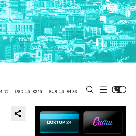
4 °C
USD ЦБ
82.16
EUR ЦБ
94.83