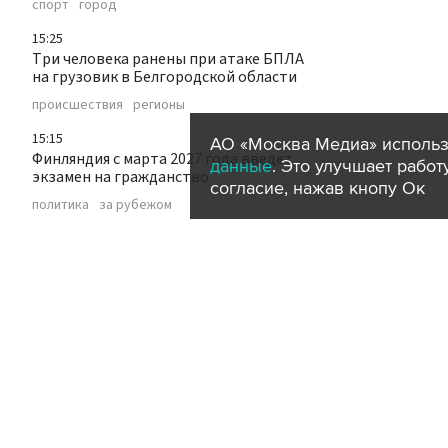
спорт
город
15:25
Три человека ранены при атаке БПЛА
на грузовик в Белгородской области
происшествия
регионы
15:15
АО «Москва Медиа» использ
Финляндия с марта 2027 года введет
данные
. Это улучшает рабо
экзамен на гражданство
согласие, нажав кнопу Ок
политика
за рубежом
15:05
Один человек погиб в ДТП в Калмыкии
происшествия
ДТП
регионы
15:02
Овечкин получил "Серебряную лань"
как лучший спортсмен 2025 года
спорт