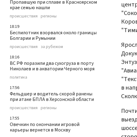
Пропавшую при сплаве в Красноярском
центр
крае семью нашли
"Соко
происшествия
регионы
Коров
18:19
"Тими
Беспилотник взорвался около границы
Болгарии и Румынии
Яросл
происшествия
за рубежом
Докук
18:16
Энтуз
ВС РФ поразили два сухогруза в порту
Николаев и в акватории Черного моря
"Авиа
политика
"Текс
в нап
17:56
Фельдшер и водитель скорой ранены
Сколк
при атаке БПЛА в Херсонской области
происшествия
регионы
Почти
17:55
выезд
Овечкин по окончании игровой
шоссе
карьеры вернется в Москву
сторо