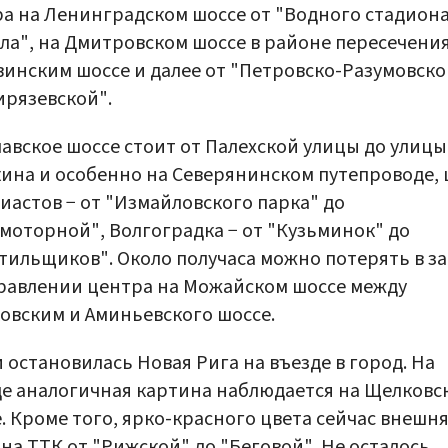
а на Ленинградском шоссе от "Водного стадиона
ла", на Дмитровском шоссе в районе пересечения
инским шоссе и далее от "Петровско-Разумовско
рязевской".
авское шоссе стоит от Палехской улицы до улицы
ина и особенно на Северянинском путепроводе, 
иастов − от "Измайловского парка" до
моторной", Волгоградка − от "Кузьминок" до
тильщиков". Около получаса можно потерять в з
равлении центра на Можайском шоссе между
овским и Аминьевского шоссе.
 остановилась Новая Рига на въезде в город. На
е аналогичная картина наблюдается на Щелковс
. Кроме того, ярко-красного цвета сейчас внешня
на ТТК от "Рижской" до "Беговой". Не осталось