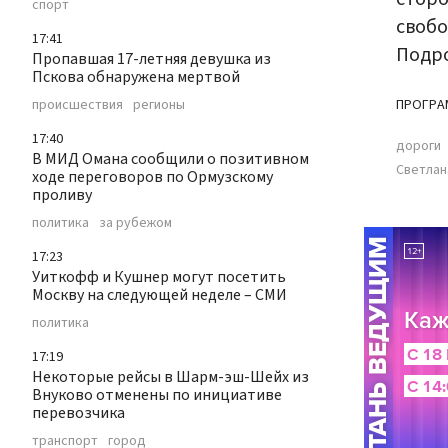
спорт
свобо
17:41
Подро
Пропавшая 17-летняя девушка из
Пскова обнаружена мертвой
происшествия
регионы
ПРОГРА
17:40
дороги
В МИД Омана сообщили о позитивном
Светлан
ходе переговоров по Ормузскому
проливу
политика
за рубежом
17:23
Уиткофф и Кушнер могут посетить
Москву на следующей неделе – СМИ
политика
17:19
Некоторые рейсы в Шарм-эш-Шейх из
Внуково отменены по инициативе
перевозчика
транспорт
город