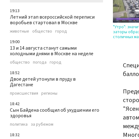
19:13
Летний этап всероссийской переписи
воробьев стартовал в Москве
"Утро": знач
животные
общество
город
заторы образ
столичных ма
19:00
13 и 14 августа станут самыми
холодными днями в Москве на неделе
общество
погода
город
Специ
18:52
балло
Двое детей утонули в пруду в
Дагестане
Преде
происшествия
регионы
сторо
18:42
"Ясен
Сын Байдена сообщил об ухудшении его
здоровья
автом
политика
за рубежом
между
Много
18:32