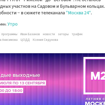
дных участков на Садовом и Бульварном кольцах.
бности − в сюжете телеканала
"Москва 24"
.
Утро
ММА:
программы
Иван Базанов
новости
заторы
трафик
а Анисимова
ЦОДД
Ксения Седунова