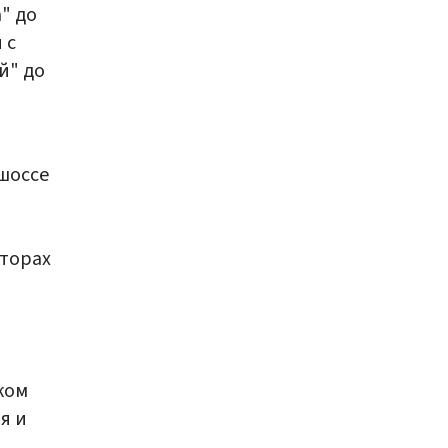
" до
 с
й" до
шоссе
аторах
ком
я и