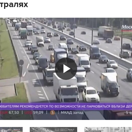
тралях
Play
Video