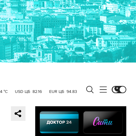
4 °C
USD ЦБ
82.16
EUR ЦБ
94.83