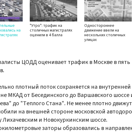
ительные
"Утро": трафик на
Одностороннее
овались на
столичных магистралях
движение ввели на
гистралях
оценили в 4 балла
нескольких столичных
улицах
алисты ЦОДД оценивает трафик в Москве в пять
в.
льно плотный поток сохраняется на внутренней
не МКАД от Бесединского до Варшавского шоссе 
ева" до "Теплого Стана". Не менее плотно движут
обили на внешней стороне московской автодор
 Лихачевским и Новокуркинским шоссе.
километровые заторы образовались в направле