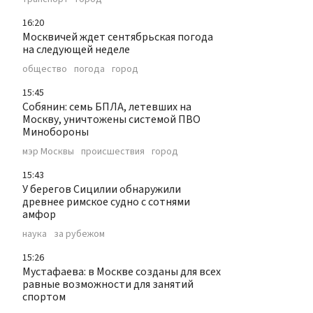
16:20
Москвичей ждет сентябрьская погода
на следующей неделе
общество
погода
город
15:45
Собянин: семь БПЛА, летевших на
Москву, уничтожены системой ПВО
Минобороны
мэр Москвы
происшествия
город
15:43
У берегов Сицилии обнаружили
древнее римское судно с сотнями
амфор
наука
за рубежом
15:26
Мустафаева: в Москве созданы для всех
равные возможности для занятий
спортом