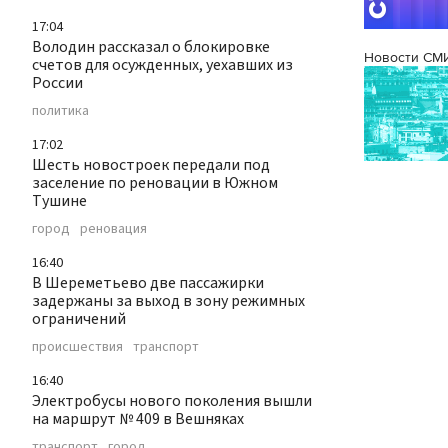
17:04
Володин рассказал о блокировке
Новости СМ
счетов для осужденных, уехавших из
России
политика
17:02
Шесть новостроек передали под
заселение по реновации в Южном
Тушине
город
реновация
16:40
В Шереметьево две пассажирки
задержаны за выход в зону режимных
ограничений
происшествия
транспорт
16:40
Электробусы нового поколения вышли
на маршрут № 409 в Вешняках
транспорт
город