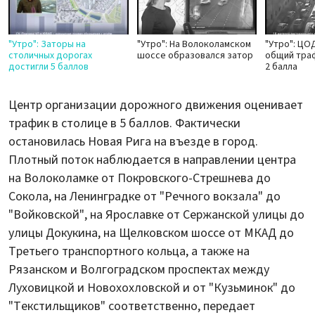
"Утро": Заторы на
"Утро": На Волоколамском
"Утро": ЦО
столичных дорогах
шоссе образовался затор
общий траф
достигли 5 баллов
2 балла
Центр организации дорожного движения оценивает
трафик в столице в 5 баллов. Фактически
остановилась Новая Рига на въезде в город.
Плотный поток наблюдается в направлении центра
на Волоколамке от Покровского-Стрешнева до
Сокола, на Ленинградке от "Речного вокзала" до
"Войковской", на Ярославке от Сержанской улицы до
улицы Докукина, на Щелковском шоссе от МКАД до
Третьего транспортного кольца, а также на
Рязанском и Волгоградском проспектах между
Луховицкой и Новохохловской и от "Кузьминок" до
"Текстильщиков" соответственно, передает