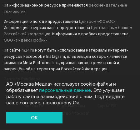
На информационном ресурсе применяются
рекомендательные
технологии
Информация о погоде предоставлена
Центром «ФОБОС»
.
Информация о курсах валют предоставлена
Центральным банком
Российской Федерации
. Информация о пробках предоставлена
ООО «Яндекс.Пробки»
.
На сайте
m24.ru
могут быть использованы материалы интернет-
ресурсов Facebook и Instagram, владельцем которых является
компания Meta Platforms Inc., признанная экстремистской и
запрещённой на территории Российской Федерации.
Партнёр Рамблера
АО «Москва Медиа» использует cookie-файлы и
обрабатывает
персональные данные
. Это улучшает
работу сайта и взаимодействие с ним. Подтвердите
Москва Медиа
Москва 24
Москва Доверие
ваше согласие, нажав кнопу Ок
Москва FM
Радио Москвы
Capital FM
Агентство "Москва"
OK