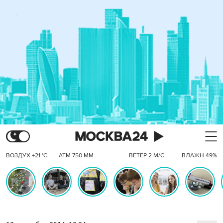
ВОЗДУХ +21 °C
АТМ 750 ММ
ВЕТЕР 2 М/С
ВЛАЖН 49%