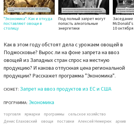
"Экономика": Как и откуда
Под полный запрет могут
Заседание 
поставляют овощи в
попасть алкогольные
McDonald’s
столицу
энергетики
10 октября
Как в этом году обстоят дела с урожаем овощей в
Подмосковье? Вырос ли на фоне запрета на ввоз
овощей из Западных стран спрос на местную
продукцию? И какова отпускная цена региональной
продукции? Расскажет программа "Экономика".
Запрет на ввоз продуктов из ЕС и США
СЮЖЕТ:
Экономика
ПРОГРАММА:
торговля
ярмарки
программы
сельское хозяйство
Денис Елаховский
овощи
поставки
Алексей Немерюк
архив