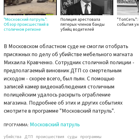
"Московский патруль":
Полиция арестовала
"ТопСеть":
Обзор происшествий в
пятерых членов банды
события у
столичном регионе
убийц водителей
В Московском областном суде не смогли отобрать
присяжных по делу об убийстве мебельного магната
Михаила Кравченко. Сотрудник столичной полиции -
предполагаемый виновник ДТП со смертельным
исходом - скорее всего, был пьян. С помощью
записей камер видеонаблюдения столичным
полицейским удалось раскрыть ограбление
магазина. Подробнее об этих и других событиях
смотрите в программе "Московский патруль".
Московский патруль
ПРОГРАММА:
убийства
ДТП
происшествия
суды
программы