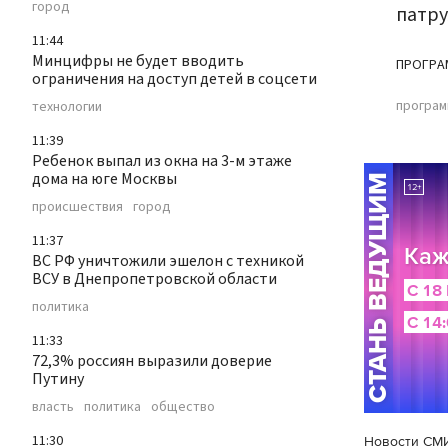
город
патру
11:44
Минцифры не будет вводить
ПРОГРА
ограничения на доступ детей в соцсети
програ
технологии
11:39
Ребенок выпал из окна на 3-м этаже
дома на юге Москвы
происшествия
город
11:37
ВС РФ уничтожили эшелон с техникой
ВСУ в Днепропетровской области
политика
11:33
72,3% россиян выразили доверие
Путину
власть
политика
общество
11:30
Новости СМ