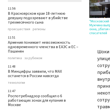
11:56
В Красноярском крае 18-летнюю
девушку подозревают в убийстве
"Московский 
трехмесячного сына
Мужчина выпр
происшествия
регионы
окна, убегая 
спасателей
11:51
Армения понимает невозможность
одновременного членства в ЕАЭС и ЕС –
Шоки
Пашинян
улице
политика
за рубежом
сотру
11:48
В Минцифры заявили, что МАХ
прибы
останется в России навсегда
внутр
технологии
приня
11:47
некот
Роспотребнадзор сообщил о 6
сотру
работающих зонах для купания в
Москве
травм