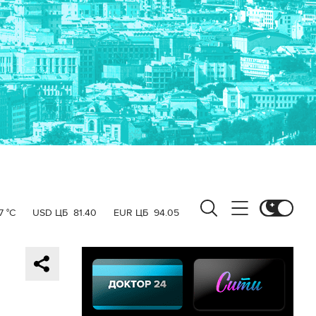
7 °C
USD ЦБ
81.40
EUR ЦБ
94.05