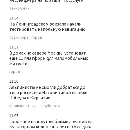
мессенджера на портале "Госуслуги"
технологии
11:14
На Ленинградском вокзале начали
тестировать напольную навигацию
транспорт
город
11:13
В домах на севере Москвы установят
еще 11 платформ для маломобильных
жителей
город
11:10
Альпинисты не смогли добраться до
тела россиянки Наговициной на пике
Победы в Киргизии
происшествия
за рубежом
11:07
Горожане назовут любимые локации на
Бульварном кольце для летнего отдыха