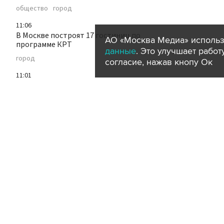
общество
город
11:06
В Москве построят 17 гостиниц по
АО «Москва Медиа» использ
программе КРТ
данные
. Это улучшает рабо
город
согласие, нажав кнопу Ок
11:01
В Москве против женщины возбудили
дело после нападения на контролера
происшествия
транспорт
город
10:54
Япония изучит планы России назвать
острова Курильской гряды в честь
Зорге и Рубленко
политика
10:53
В Москве вновь организовали раздачу
воды пассажирам из-за жары
транспорт
погода
город