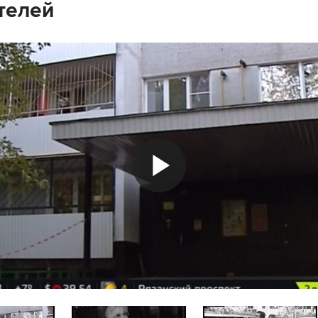
телей
Play
Video