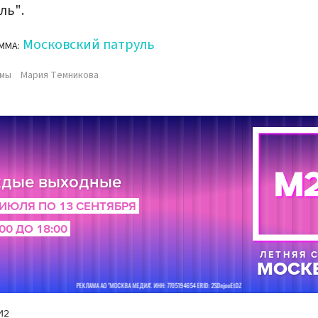
ль".
Московский патруль
ММА:
ммы
Мария Темникова
И2