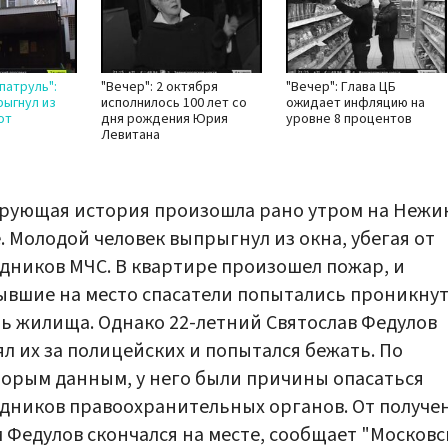
патруль":
"Вечер": 2 октября
"Вечер": Глава ЦБ
ыгнул из
исполнилось 100 лет со
ожидает инфляцию на
от
дня рождения Юрия
уровне 8 процентов
Левитана
рующая история произошла рано утром на Нежи
. Молодой человек выпрыгнул из окна, убегая от
дников МЧС. В квартире произошел пожар, и
вшие на место спасатели попытались проникну
ь жилища. Однако 22-летний Святослав Федулов
л их за полицейских и попытался бежать. По
орым данным, у него были причины опасаться
дников правоохранительных органов. От получе
 Федулов скончался на месте, сообщает "Москов