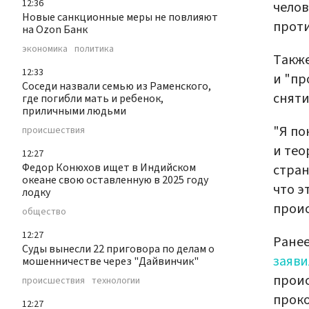
12:36
челов
Новые санкционные меры не повлияют
проти
на Ozon Банк
экономика
политика
Также
12:33
и "пр
Соседи назвали семью из Раменского,
сняти
где погибли мать и ребенок,
приличными людьми
"Я по
происшествия
и тео
12:27
Федор Конюхов ищет в Индийском
стран
океане свою оставленную в 2025 году
что э
лодку
проис
общество
12:27
Ранее
Суды вынесли 22 приговора по делам о
заяви
мошенничестве через "Дайвинчик"
прои
происшествия
технологии
проко
12:27