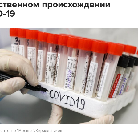
ственном происхождении
-19
гентство "Москва"/Кирилл Зыков