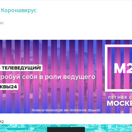
Коронавирус
во
И2