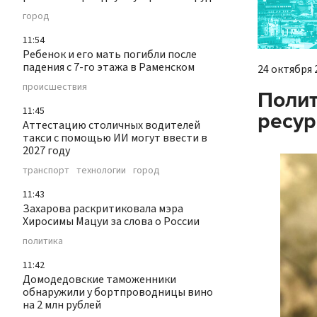
город
11:54
Ребенок и его мать погибли после
падения с 7-го этажа в Раменском
24 октября 2
происшествия
Полит
11:45
ресур
Аттестацию столичных водителей
такси с помощью ИИ могут ввести в
2027 году
транспорт
технологии
город
11:43
Захарова раскритиковала мэра
Хиросимы Мацуи за слова о России
политика
11:42
Домодедовские таможенники
обнаружили у бортпроводницы вино
на 2 млн рублей