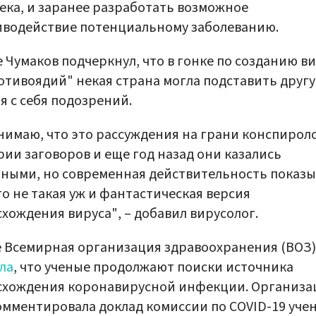
ека, и заранее разработать возможное
водействие потенциальному заболеванию.
 Чумаков подчеркнул, что в гонке по созданию в
отивоядий" некая страна могла подставить другу
я с себя подозрений.
нимаю, что это рассуждения на грани конспирол
рии заговоров и еще год назад они казались
ными, но современная действительность показы
то не такая уж и фантастическая версия
хождения вируса", – добавил вирусолог.
 Всемирная организация здравоохранения (ВОЗ)
ла
, что ученые продолжают поиски источника
схождения коронавирусной инфекции. Организа
мментировала доклад комиссии по COVID-19 уче