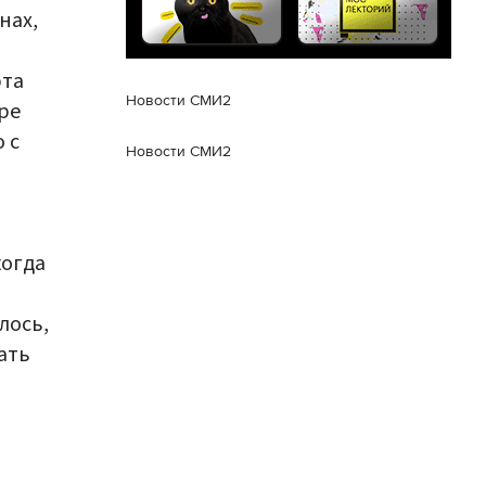
нах,
эта
Новости СМИ2
ре
 с
Новости СМИ2
когда
лось,
ать