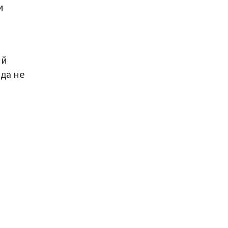
и
ий
да не