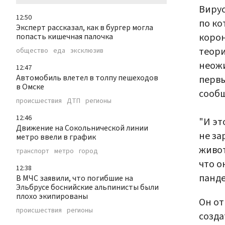
Вирус
12:50
по ко
Эксперт рассказал, как в бургер могла
корон
попасть кишечная палочка
теори
общество
еда
эксклюзив
неожи
12:47
Автомобиль влетел в толпу пешеходов
первы
в Омске
сооб
происшествия
ДТП
регионы
12:46
"И эт
Движение на Сокольнической линии
не за
метро ввели в график
живот
транспорт
метро
город
что о
12:38
панде
В МЧС заявили, что погибшие на
Эльбрусе боснийские альпинисты были
плохо экипированы
Он от
происшествия
регионы
созда