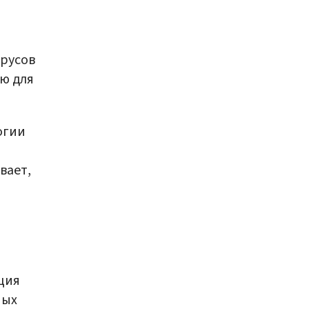
ирусов
ю для
огии
вает,
ция
ных