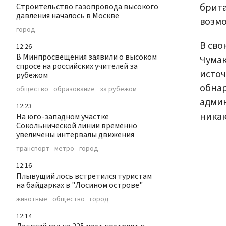
брита
Строительство газопровода высокого
давления началось в Москве
возмо
город
В сво
12:26
В Минпросвещения заявили о высоком
Чума
спросе на российских учителей за
источ
рубежом
обнар
общество
образование
за рубежом
админ
12:23
никак
На юго-западном участке
Сокольнической линии временно
увеличены интервалы движения
транспорт
метро
город
12:16
Плывущий лось встретился туристам
на байдарках в "Лосином острове"
животные
общество
город
12:14