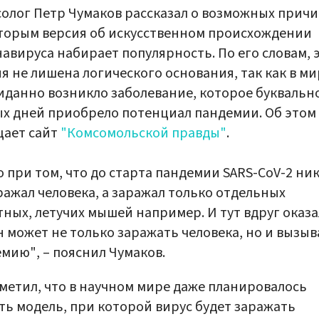
олог Петр Чумаков рассказал о возможных причи
торым версия об искусственном происхождении
авируса набирает популярность. По его словам, 
я не лишена логического основания, так как в ми
данно возникло заболевание, которое буквально
х дней приобрело потенциал пандемии. Об этом
щает сайт
"Комсомольской правды"
.
о при том, что до старта пандемии SARS-CoV-2 ни
ражал человека, а заражал только отдельных
ных, летучих мышей например. И тут вдруг оказа
н может не только заражать человека, но и вызыв
мию", – пояснил Чумаков.
метил, что в научном мире даже планировалось
ть модель, при которой вирус будет заражать