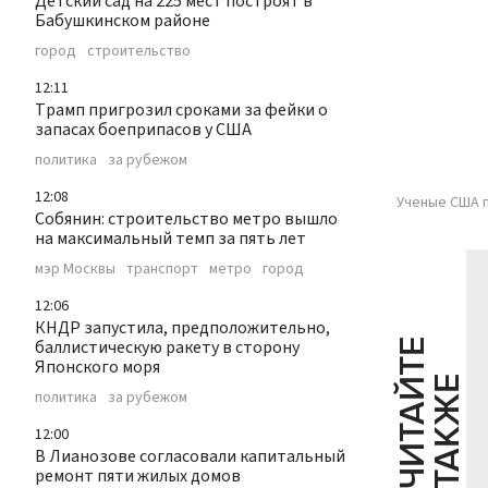
Детский сад на 225 мест построят в
Бабушкинском районе
город
строительство
12:11
Трамп пригрозил сроками за фейки о
запасах боеприпасов у США
политика
за рубежом
12:08
Ученые США п
Собянин: строительство метро вышло
на максимальный темп за пять лет
мэр Москвы
транспорт
метро
город
12:06
КНДР запустила, предположительно,
баллистическую ракету в сторону
Ч
И
Т
А
Т
Е
Т
А
К
Ж
Японского моря
Й
Е
политика
за рубежом
12:00
В Лианозове согласовали капитальный
ремонт пяти жилых домов