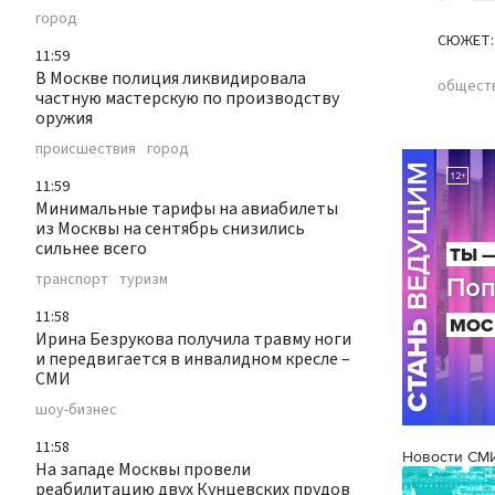
город
СЮЖЕТ:
11:59
В Москве полиция ликвидировала
общест
частную мастерскую по производству
оружия
происшествия
город
11:59
Минимальные тарифы на авиабилеты
из Москвы на сентябрь снизились
сильнее всего
транспорт
туризм
11:58
Ирина Безрукова получила травму ноги
и передвигается в инвалидном кресле –
СМИ
шоу-бизнес
11:58
Новости СМ
На западе Москвы провели
реабилитацию двух Кунцевских прудов