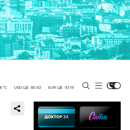
8 °C
USD ЦБ
80.92
EUR ЦБ
93.19