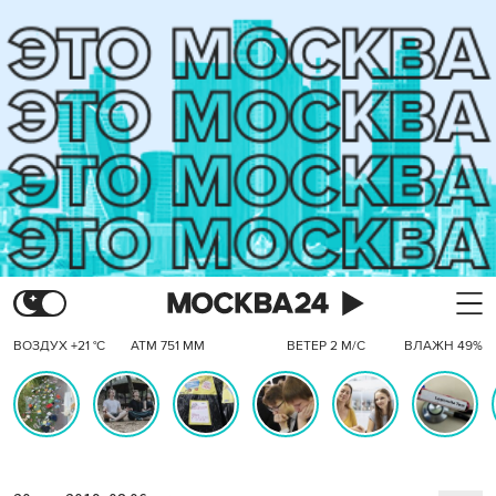
ВОЗДУХ +21 °C
АТМ 751 ММ
ВЕТЕР 2 М/С
ВЛАЖН 49%