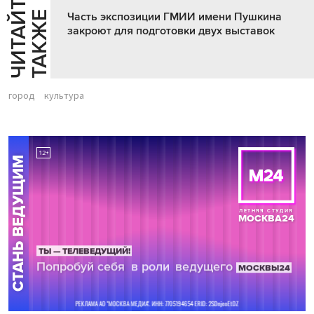
Ч
И
Т
А
Т
Е
Т
А
К
Ж
Й
Е
Часть экспозиции ГМИИ имени Пушкина
закроют для подготовки двух выставок
город
культура