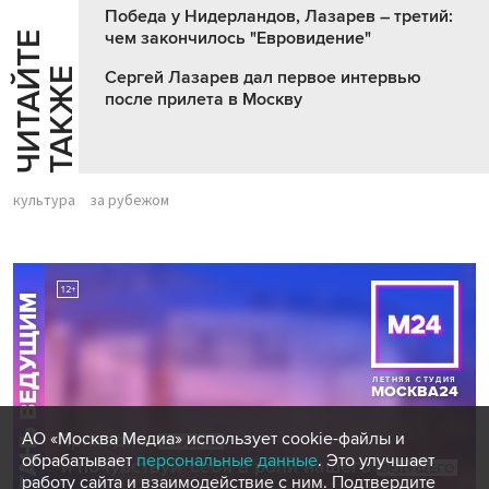
Победа у Нидерландов, Лазарев – третий:
чем закончилось "Евровидение"
Ч
И
Т
А
Т
Е
Т
А
К
Ж
Й
Е
Сергей Лазарев дал первое интервью
после прилета в Москву
культура
за рубежом
АО «Москва Медиа» использует cookie-файлы и
обрабатывает
персональные данные
. Это улучшает
работу сайта и взаимодействие с ним. Подтвердите