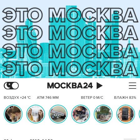
ВОЗДУХ +24 °C
АТМ 746 ММ
ВЕТЕР 0 М/С
ВЛАЖН 83%