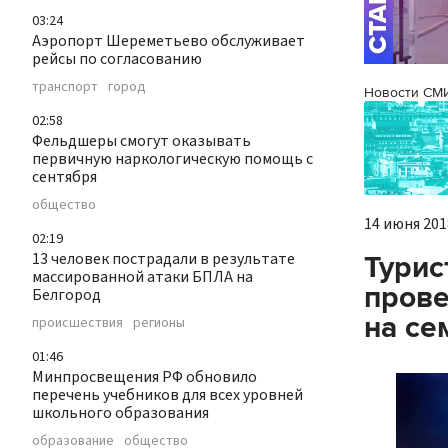
03:24
Аэропорт Шереметьево обслуживает
рейсы по согласованию
транспорт
город
Новости СМ
02:58
Фельдшеры смогут оказывать
первичную наркологическую помощь с
сентября
общество
14 июня 2018
02:19
13 человек пострадали в результате
Турис
массированной атаки БПЛА на
прове
Белгород
на се
происшествия
регионы
01:46
Минпросвещения РФ обновило
перечень учебников для всех уровней
школьного образования
образование
общество