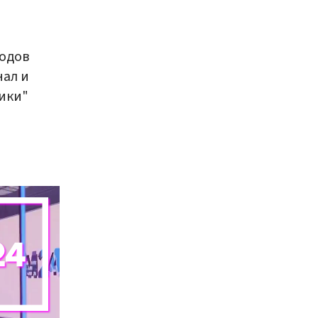
родов
нал и
ники"