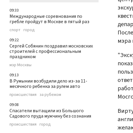
экску
09:33
квест
Международные соревнования по
гребле пройдут в Москве в пятый раз
депар
спорт
город
После
мэра 
09:22
Сергей Собянин поздравил московских
строителей с профессиональным
"Экск
праздником
показ
мэр Москвы
польз
09:13
ответ
В Румынии возбудили дело из-за 11-
месячного ребенка за рулем авто
работ
происшествия
за рубежом
Мосго
09:08
Вирту
Спасатели вытащили из Большого
Садового пруда мужчину без сознания
англи
происшествия
город
желаю