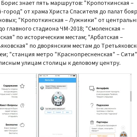
 Борис знает пять маршрутов: "Кропоткинская –
-город" от храма Христа Спасителя до палат боя
овых; "Кропоткинская – Лужники" от центральн
до главного стадиона ЧМ-2018; "Смоленская –
ская" по историческим местам; "Арбатская –
яковская" по дворянским местам до Третьяковс
еи; "станция метро "Краснопресненская" – Сити"
исным улицам столицы к деловому центру.