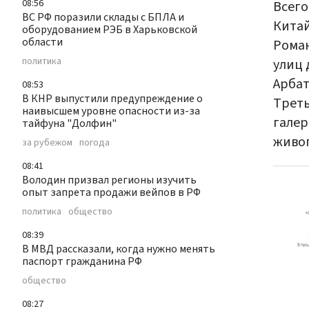
08:56
Всего
ВС РФ поразили склады с БПЛА и
Китай
оборудованием РЭБ в Харьковской
области
Роман
политика
улиц 
Арбат
08:53
В КНР выпустили предупреждение о
Треть
наивысшем уровне опасности из-за
галер
тайфуна "Долфин"
живоп
за рубежом
погода
08:41
Володин призвал регионы изучить
опыт запрета продажи вейпов в РФ
политика
общество
08:39
В МВД рассказали, когда нужно менять
паспорт гражданина РФ
общество
08:27