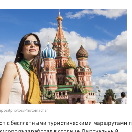
epositphotos/Photomachan
от с бесплатными туристическими маршрутами п
у города заработал в столице. Виртуальный