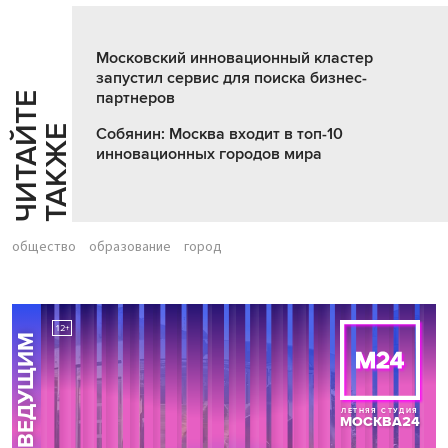
Московский инновационный кластер
запустил сервис для поиска бизнес-
партнеров
Ч
И
Т
А
Т
Е
Т
А
К
Ж
Й
Е
Собянин: Москва входит в топ-10
инновационных городов мира
общество
образование
город