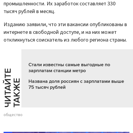
промышленности. Их заработок составляет 330
тысяч рублей в месяц.
Изданию заявили, что эти вакансии опубликованы в
интернете в свободной доступе, и на них может
откликнуться соискатель из любого региона страны.
Стали известны самые выгодные по
зарплатам станции метро
Ч
И
Т
А
Т
Е
Т
А
К
Ж
Й
Е
Названа доля россиян с зарплатами выше
75 тысяч рублей
общество