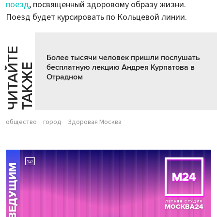
поезд
, посвященный здоровому образу жизни.
Поезд будет курсировать по Кольцевой линии.
Ч
И
Т
А
Т
Е
Т
А
К
Ж
Более тысячи человек пришли послушать
Й
Е
бесплатную лекцию Андрея Курпатова в
Отрадном
общество
город
Здоровая Москва