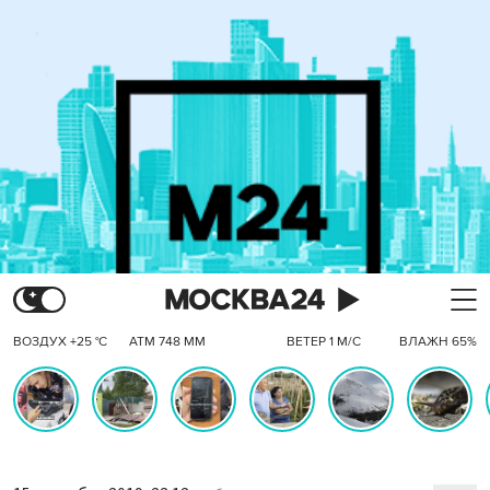
ВОЗДУХ +25 °C
АТМ 748 ММ
ВЕТЕР 1 М/С
ВЛАЖН 65%