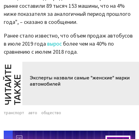
рынке составили 89 тысяч 153 машины, что на 4%
ниже показателя за аналогичный период прошлого
года", – сказано в сообщении.
Ранее стало известно, что объем продаж автобусов
в июле 2019 года
вырос
более чем на 40% по
сравнению с июлем 2018 года.
Ч
И
Т
А
Т
Е
Т
А
К
Ж
Й
Е
Эксперты назвали самые "женские" марки
автомобилей
транспорт
авто
общество