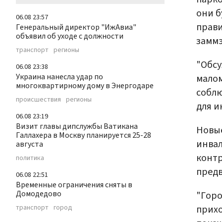
они б
06.08 23:57
прави
Генеральный директор "ИжАвиа"
объявил об уходе с должности
заммэ
транспорт
регионы
"Обсу
06.08 23:38
Украина нанесла удар по
малом
многоквартирному дому в Энергодаре
соблю
происшествия
регионы
для и
06.08 23:19
Визит главы дипслужбы Ватикана
Новые
Галлахера в Москву планируется 25-28
инвал
августа
контр
политика
пред
06.08 22:51
Временные ограничения сняты в
Домодедово
"Горо
прихо
транспорт
город