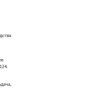
дства
ее
124.
адача,