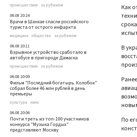
происшествия
за рубежом
Как о
техни
06.08 20:24
Врачи в Шанхае спасли российского
срока
туриста от острого инфаркта
испыт
медицина
общество
за рубежом
06.08 20:11
В укр
Взрывное устройство сработало в
восст
автобусе в пригороде Дамаска
произ
происшествия
за рубежом
06.08 20:09
Ранее
Фильм "Последний богатырь. Колобок"
авиац
собрал более 46 млн рублей в день
премьеры
возмо
культура
кино
новы
06.08 20:06
По ег
Почти треть из топ-100 участников
конкурса "Музыка Гордых"
конст
представляют Москву