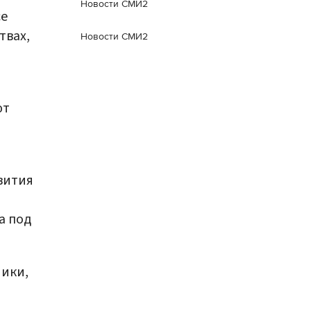
Новости СМИ2
се
твах,
Новости СМИ2
ют
вития
а под
ники,