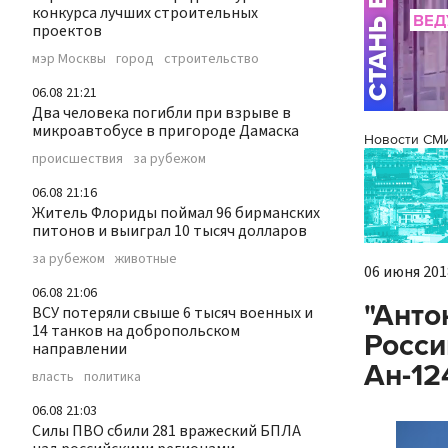
конкурса лучших строительных
проектов
мэр Москвы
город
строительство
06.08 21:21
Два человека погибли при взрыве в
микроавтобусе в пригороде Дамаска
Новости СМ
происшествия
за рубежом
06.08 21:16
Житель Флориды поймал 96 бирманских
питонов и выиграл 10 тысяч долларов
за рубежом
животные
06 июня 2018
06.08 21:06
"Анто
ВСУ потеряли свыше 6 тысяч военных и
14 танков на добропольском
Росси
направлении
Ан-12
власть
политика
06.08 21:03
Силы ПВО сбили 281 вражеский БПЛА