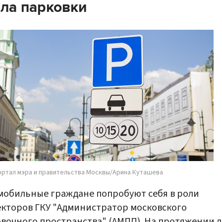
ла парковки
ортал мэра и правительства Москвы/Арина Куташева
обильные граждане попробуют себя в роли
кторов ГКУ "Администратор московского
вочного пространства" (АМПП). На протяжении л