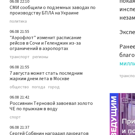
покаж
06.08 22:10
СМИ сообщили о подземных заводах по
инспе
производству БПЛА на Украине
незам
политика
Экспе
06.08 21:55
"Аэрофлот" изменит расписание
рейсов в Сочи и Геленджик из-за
Ранее
ограничений в аэропортах
благо
транспорт
регионы
милл
06.08 21:55
7 августа может стать последним
транспо
жарким днем лета в Москве
общество
погода
город
06.08 21:42
Россиянин Терновой завоевал золото
ЧЕ по прыжкам в воду
спорт
06.08 21:37
Сергей Собянин наградил лауреатов