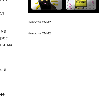
ал
Новости СМИ2
ами
Новости СМИ2
прос
ельных
ы и
 не