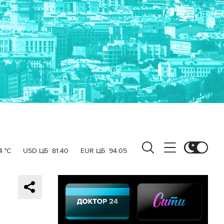
4 °C
USD ЦБ
81.40
EUR ЦБ
94.05