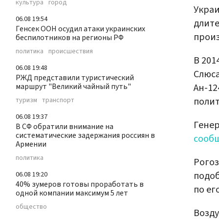
культура
город
Украи
06.08 19:54
длите
Генсек ООН осудил атаки украинских
произ
беспилотников на регионы РФ
политика
происшествия
В 201
06.08 19:48
Слюса
РЖД представили туристический
Ан-12
маршрут "Великий чайный путь"
полит
туризм
транспорт
06.08 19:37
Генер
В СФ обратили внимание на
систематические задержания россиян в
сооб
Армении
политика
Рогоз
подоб
06.08 19:20
40% зумеров готовы проработать в
по ег
одной компании максимум 5 лет
общество
Возду