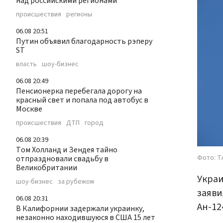
над российскими регионами
происшествия
регионы
06.08 20:51
Путин объявил благодарность рэперу
ST
власть
шоу-бизнес
06.08 20:49
Пенсионерка перебегала дорогу на
красный свет и попала под автобус в
Москве
происшествия
ДТП
город
06.08 20:39
Том Холланд и Зендея тайно
Фото: Т
отпраздновали свадьбу в
Великобритании
Украи
шоу-бизнес
за рубежом
заяви
06.08 20:31
Ан-12
В Калифорнии задержали украинку,
незаконно находившуюся в США 15 лет