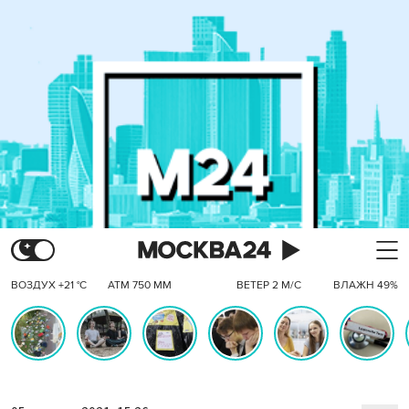
ВОЗДУХ +21 °C
АТМ 750 ММ
ВЕТЕР 2 М/С
ВЛАЖН 49%