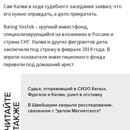
Сам Калви в ходе судебного заседания заявил, что
его нужно оправдать, а дело прекратить.
Baring Vostok – крупный инвестфонд,
специализирующийся на вложениях в Россию и
страны СНГ. Калви и других фигурантов дела
заключили под стражу в феврале 2019 года. В
апреле основателя инвестиционного фонда
перевели под домашний арест.
Судья, отправивший в СИЗО Белых,
Фургала и Калви, ушел в отставку
Ч
И
Т
А
Т
Е
Т
А
К
Ж
Й
Е
В Швейцарии закрыли расследование,
связанное с "делом Магнитского"