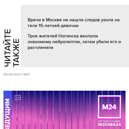
Врачи в Москве не нашли следов укола на
теле 15-летней девочки
Ч
И
Т
А
Т
Е
Т
А
К
Ж
Трое жителей Ногинска вкололи
Й
Е
знакомому нейролептик, затем убили его и
расчленили
происшествия