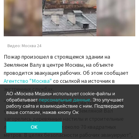
Видео: Москва 24
Пожар произошел в строящемся здании на
Земляном Валу в центре Москвы, на объекте
проводится эвакуация рабочих. Об этом сообщает
Агентство "Москва"
со ссылкой на источник в
экстренных службах.
АО «Москва Медиа» использует cookie-файлы и
обрабатывает
персональные данные
. Это улучшает
"По предварительным данным, на третьем этаже
работу сайта и взаимодействие с ним. Подтвердите
строящегося здания на улице Земляной Вал
ваше согласие, нажав кнопу Ок
загорелись деревянные настилы и строительные
леса на общей площади около 70 квадратных
OK
метров. В целях безопасности рабочих эвакуируют",