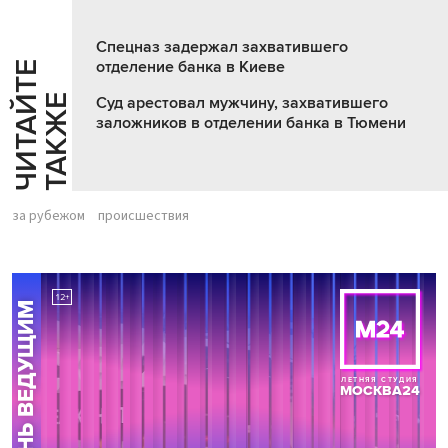
Спецназ задержал захватившего
отделение банка в Киеве
Ч
И
Т
А
Т
Е
Т
А
К
Ж
Й
Е
Суд арестовал мужчину, захватившего
заложников в отделении банка в Тюмени
за рубежом
происшествия