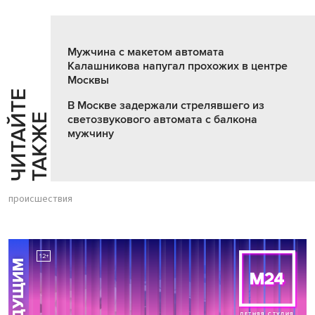
Мужчина с макетом автомата
Калашникова напугал прохожих в центре
Москвы
Ч
И
Т
А
Т
Е
Т
А
К
Ж
В Москве задержали стрелявшего из
Й
Е
светозвукового автомата с балкона
мужчину
происшествия