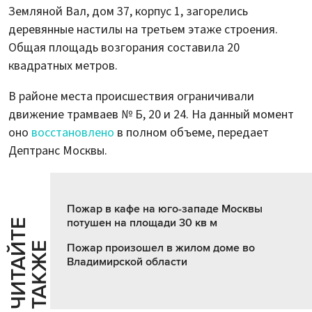
Земляной Вал, дом 37, корпус 1, загорелись
деревянные настилы на третьем этаже строения.
Общая площадь возгорания составила 20
квадратных метров.
В районе места происшествия ограничивали
движение трамваев № Б, 20 и 24. На данный момент
оно
восстановлено
в полном объеме, передает
Дептранс Москвы.
Пожар в кафе на юго-западе Москвы
потушен на площади 30 кв м
Ч
И
Т
А
Т
Е
Т
А
К
Ж
Й
Е
Пожар произошел в жилом доме во
Владимирской области