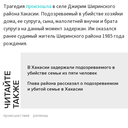
Трагедия
произошла
в селе Джирим Ширинского
района Хакасии. Подозреваемый в убийстве хозяйки
дома, ее супруга, сына, малолетней внучки и брата
супруга на данный момент задержан. Им оказался
ранее судимый житель Ширинского района 1985 года
рождения.
В Хакасии задержали подозреваемого в
убийстве семьи из пяти человек
Ч
И
Т
А
Т
Е
Т
А
К
Ж
Й
Е
Глава района рассказал о подозреваемом
и убитой семье в Хакасии
происшествия
регионы