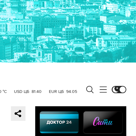
0 °C
USD ЦБ
81.40
EUR ЦБ
94.05