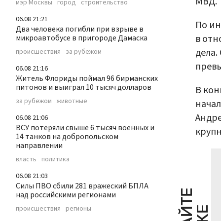
МВД.
мэр Москвы
город
строительство
06.08 21:21
По ин
Два человека погибли при взрыве в
в отн
микроавтобусе в пригороде Дамаска
дела.
происшествия
за рубежом
прев
06.08 21:16
Житель Флориды поймал 96 бирманских
питонов и выиграл 10 тысяч долларов
В кон
за рубежом
животные
начал
Андре
06.08 21:06
ВСУ потеряли свыше 6 тысяч военных и
крупн
14 танков на добропольском
направлении
власть
политика
06.08 21:03
Силы ПВО сбили 281 вражеский БПЛА
над российскими регионами
происшествия
регионы