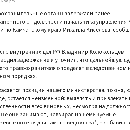
1.мвд.рф
оохранительные органы задержали ранее
аненного от должности начальника управления
и по Камчатскому краю Михаила Киселева, сообщ
тр внутренних дел РФ Владимир Колокольцев
ердил задержание и уточнил, что дальнейшую су
го правоохранителя определят в следственном 
ном порядках.
касается позиции нашего министерства, то она, к
е, остается неизменной: выявлять и привлекать 
ственности всех виновных, несмотря на должнос
ые они занимают, невзирая на неминуемые
евые потери для самого ведомства", – добавил г