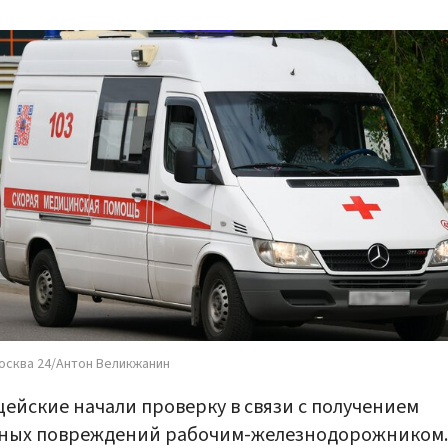
осква 24/Антон Великжанин
ейские начали проверку в связи с получением
сных повреждений рабочим-железнодорожником.