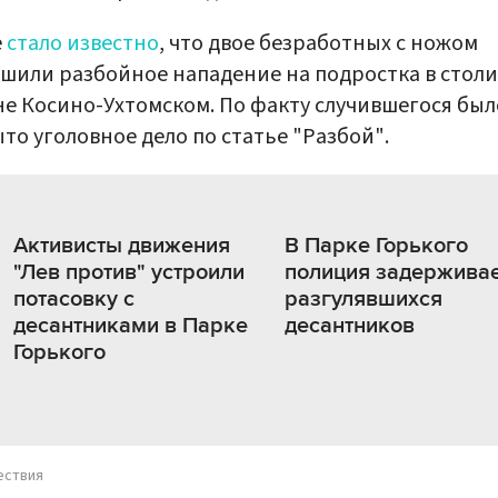
е
стало известно
, что двое безработных с ножом
шили разбойное нападение на подростка в стол
е Косино-Ухтомском. По факту случившегося был
то уголовное дело по статье "Разбой".
Активисты движения
В Парке Горького
"Лев против" устроили
полиция задержива
потасовку с
разгулявшихся
десантниками в Парке
десантников
Горького
ествия