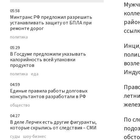
Мужчи
05:58
колле
Минтранс РФ предложил разрешить
район
устанавливать защиту от БПЛА при
ремонте дорог
ссылк
политика
Инцид
05:29
поли
В Госдуме предложили указывать
калорийность всей упаковки
возле
продуктов
Индус
политика
еда
04:59
Право
Единые правила работы долговых
летни
консультантов разработали в РФ
желез
общество
04:27
По сл
В деле Лерчек есть другие фигуранты,
подоз
которые скрылись от следствия – СМИ
обсто
суды
шоу-бизнес