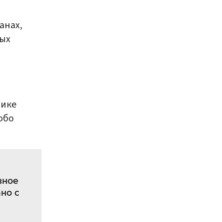
анах,
ных
лике
обо
вное
но с