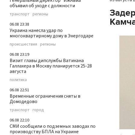
Генеральный директор "ИжАвиа"
объявил об уходе с должности
Задер
транспорт
регионы
Камча
06.08 23:38
Украина нанесла удар по
многоквартирному дому в Энергодаре
происшествия
регионы
06.08 23:19
Визит главы дипслужбы Ватикана
Галлахера в Москву планируется 25-28
августа
политика
06.08 22:51
Временные ограничения сняты в
Домодедово
транспорт
город
06.08 22:10
СМИ сообщили о подземных заводах по
производству БПЛА на Украине