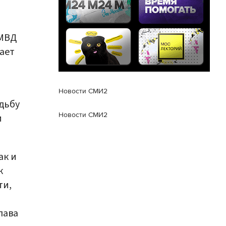
 МВД
ает
Новости СМИ2
дьбу
Новости СМИ2
и
ак и
к
ти,
лава