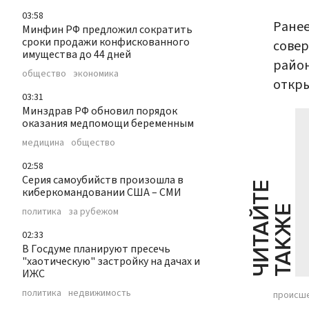
03:58
Ране
Минфин РФ предложил сократить
сроки продажи конфискованного
совер
имущества до 44 дней
район
общество
экономика
откры
03:31
Минздрав РФ обновил порядок
оказания медпомощи беременным
медицина
общество
02:58
Серия самоубийств произошла в
Ч
И
Т
А
Т
Е
Т
А
К
Ж
киберкомандовании США – СМИ
Й
Е
политика
за рубежом
02:33
В Госдуме планируют пресечь
"хаотическую" застройку на дачах и
ИЖС
политика
недвижимость
происш