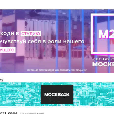
И2
021, 09:04