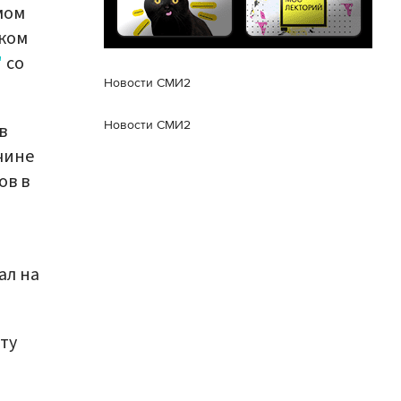
мом
ском
"
со
Новости СМИ2
Новости СМИ2
в
чине
ов в
ал на
ту