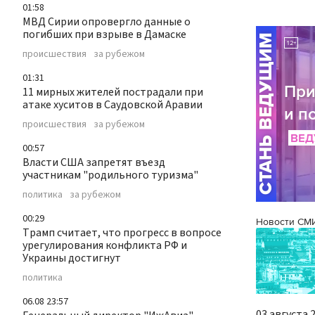
01:58
МВД Сирии опровергло данные о
погибших при взрыве в Дамаске
происшествия
за рубежом
01:31
11 мирных жителей пострадали при
атаке хуситов в Саудовской Аравии
происшествия
за рубежом
00:57
Власти США запретят въезд
участникам "родильного туризма"
политика
за рубежом
00:29
Новости СМ
Трамп считает, что прогресс в вопросе
урегулирования конфликта РФ и
Украины достигнут
политика
06.08 23:57
03 августа 2