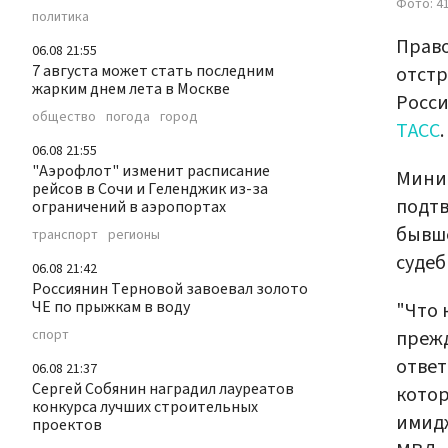
Фото: 4
политика
Прав
06.08 21:55
7 августа может стать последним
отстр
жарким днем лета в Москве
Росси
общество
погода
город
ТАСС
.
06.08 21:55
"Аэрофлот" изменит расписание
Минис
рейсов в Сочи и Геленджик из-за
подтв
ограничений в аэропортах
бывше
транспорт
регионы
судеб
06.08 21:42
Россиянин Терновой завоевал золото
ЧЕ по прыжкам в воду
"Что 
прежд
спорт
ответ
06.08 21:37
Сергей Собянин наградил лауреатов
котор
конкурса лучших строительных
имидж
проектов