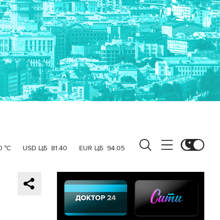
0 °C
USD ЦБ
81.40
EUR ЦБ
94.05