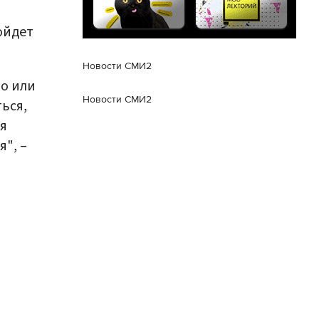
ойдет
Новости СМИ2
но или
Новости СМИ2
ься,
ся
я", –