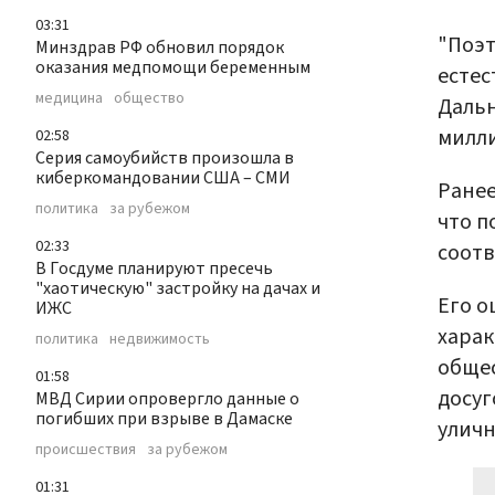
03:31
"Поэт
Минздрав РФ обновил порядок
оказания медпомощи беременным
естес
медицина
общество
Дальн
милли
02:58
Серия самоубийств произошла в
киберкомандовании США – СМИ
Ранее
политика
за рубежом
что п
02:33
соотв
В Госдуме планируют пресечь
"хаотическую" застройку на дачах и
Его о
ИЖС
харак
политика
недвижимость
общес
01:58
досуг
МВД Сирии опровергло данные о
погибших при взрыве в Дамаске
уличн
происшествия
за рубежом
01:31