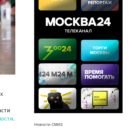
ах
асти
вости
.
Новости СМИ2