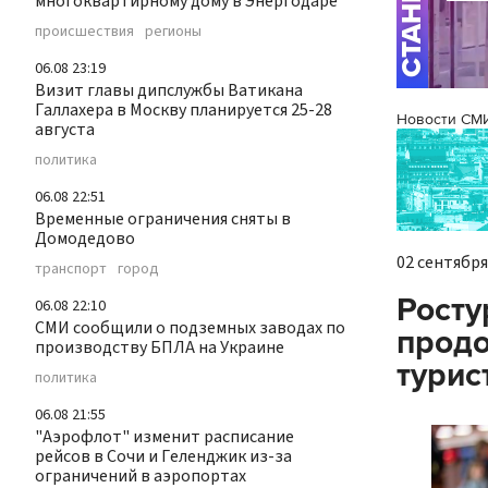
многоквартирному дому в Энергодаре
происшествия
регионы
06.08 23:19
Визит главы дипслужбы Ватикана
Галлахера в Москву планируется 25-28
Новости СМ
августа
политика
06.08 22:51
Временные ограничения сняты в
Домодедово
02 сентября 
транспорт
город
Росту
06.08 22:10
СМИ сообщили о подземных заводах по
продо
производству БПЛА на Украине
турис
политика
06.08 21:55
"Аэрофлот" изменит расписание
рейсов в Сочи и Геленджик из-за
ограничений в аэропортах