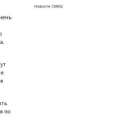
Новости СМИ2
чень
о
а.
гут
не
ся
ить
я по