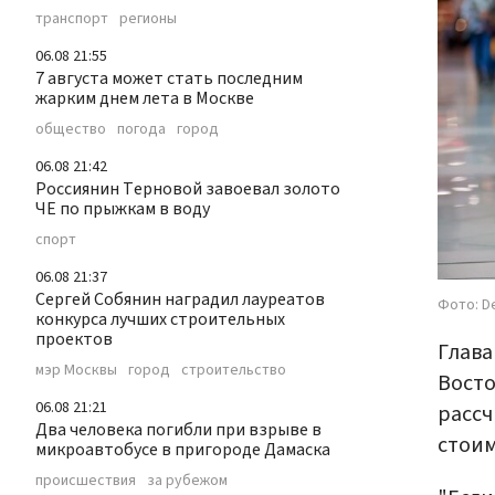
транспорт
регионы
06.08 21:55
7 августа может стать последним
жарким днем лета в Москве
общество
погода
город
06.08 21:42
Россиянин Терновой завоевал золото
ЧЕ по прыжкам в воду
спорт
06.08 21:37
Сергей Собянин наградил лауреатов
Фото: D
конкурса лучших строительных
проектов
Глава
мэр Москвы
город
строительство
Восто
06.08 21:21
рассч
Два человека погибли при взрыве в
стоим
микроавтобусе в пригороде Дамаска
происшествия
за рубежом