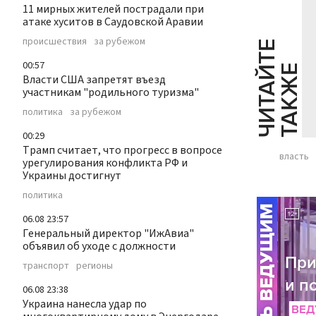
11 мирных жителей пострадали при
атаке хуситов в Саудовской Аравии
происшествия
за рубежом
Ч
И
Т
А
Т
Е
Т
А
К
Ж
00:57
Й
Е
Власти США запретят въезд
участникам "родильного туризма"
политика
за рубежом
00:29
Трамп считает, что прогресс в вопросе
власть
урегулирования конфликта РФ и
Украины достигнут
политика
06.08 23:57
Генеральный директор "ИжАвиа"
объявил об уходе с должности
транспорт
регионы
06.08 23:38
Украина нанесла удар по