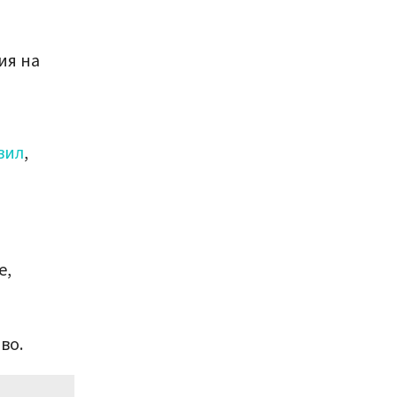
ия на
вил
,
е,
во.