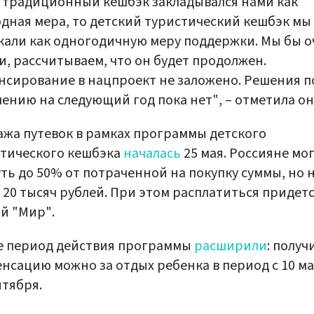
 традиционный кешбэк закладывался нами как
дная мера, то детский туристический кешбэк мы
кали как одногодичную меру поддержки. Мы бы о
и, рассчитываем, что он будет продолжен.
сирование в нацпроект не заложено. Решения п
ению на следующий год пока нет", – отметила он
жа путевок в рамках программы детского
тического кешбэка
началась
25 мая. Россияне мо
ть до 50% от потраченной на покупку суммы, но 
 20 тысяч рублей. При этом расплатиться придет
й "Мир".
е период действия программы
расширили
: получ
нсацию можно за отдых ребенка в период с 10 ма
нтября.