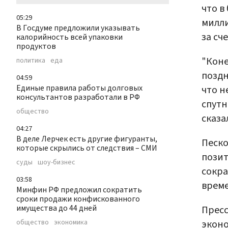
что в
05:29
милли
В Госдуме предложили указывать
за сч
калорийность всей упаковки
продуктов
"Коне
политика
еда
поздн
04:59
Единые правила работы долговых
что н
консультантов разработали в РФ
спутн
общество
сказа
04:27
В деле Лерчек есть другие фигуранты,
Песко
которые скрылись от следствия – СМИ
позит
суды
шоу-бизнес
сокра
03:58
време
Минфин РФ предложил сократить
сроки продажи конфискованного
имущества до 44 дней
Пресс
эконо
общество
экономика