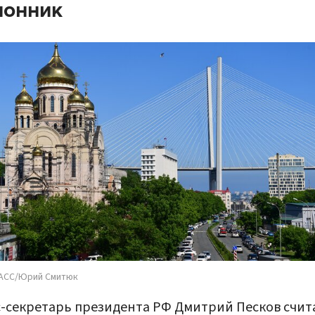
ионник
АСС/Юрий Смитюк
-секретарь президента РФ Дмитрий Песков счит