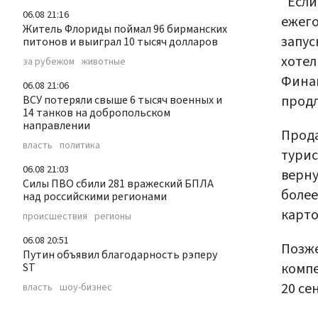
"Если
06.08 21:16
ежего
Житель Флориды поймал 96 бирманских
запус
питонов и выиграл 10 тысяч долларов
хотел
за рубежом
животные
Финан
06.08 21:06
продл
ВСУ потеряли свыше 6 тысяч военных и
14 танков на добропольском
направлении
Прода
власть
политика
турис
06.08 21:03
верну
Силы ПВО сбили 281 вражеский БПЛА
более
над российскими регионами
карто
происшествия
регионы
06.08 20:51
Позж
Путин объявил благодарность рэперу
компе
ST
20 се
власть
шоу-бизнес