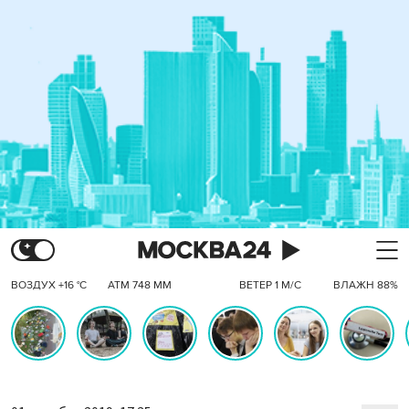
ВОЗДУХ +16 °C
АТМ 748 ММ
ВЕТЕР 1 М/С
ВЛАЖН 88%