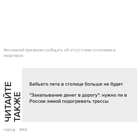
Москвичей призвали сообщать об отсутствии отопления в
квартирах
Бабьего лета в столице больше не будет
Ч
И
Т
А
Т
Е
Т
А
К
Ж
Й
Е
"Закапывание денег в дорогу": нужно ли в
России зимой подогревать трассы
город
ЖКХ