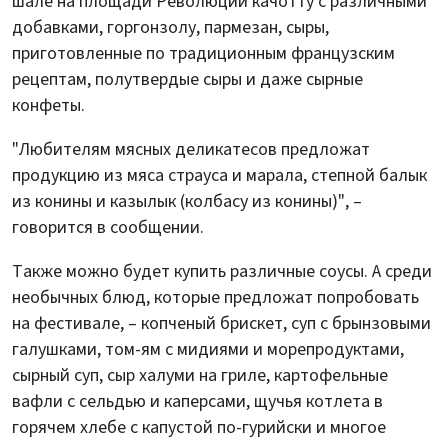
шале на площади Революции качотту с различными
добавками, горгонзолу, пармезан, сыры,
приготовленные по традиционным французским
рецептам, полутвердые сыры и даже сырные
конфеты.
"Любителям мясных деликатесов предложат
продукцию из мяса страуса и марала, степной балык
из конины и казылык (колбасу из конины)", –
говорится в сообщении.
Также можно будет купить различные соусы. А среди
необычных блюд, которые предложат попробовать
на фестивале, – копченый брискет, суп с брынзовыми
галушками, том-ям с мидиями и морепродуктами,
сырный суп, сыр халуми на гриле, картофельные
вафли с сельдью и каперсами, щучья котлета в
горячем хлебе с капустой по-гурийски и многое