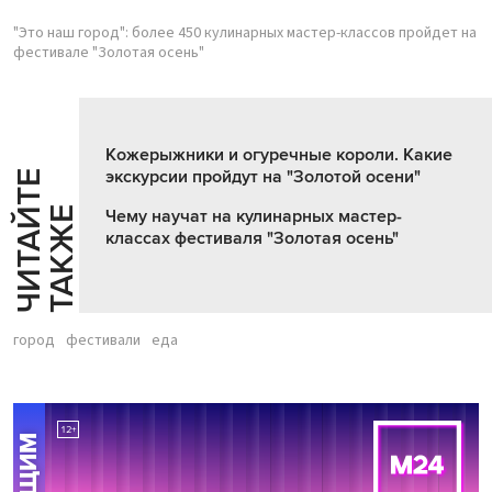
"Это наш город": более 450 кулинарных мастер-классов пройдет на
фестивале "Золотая осень"
Кожерыжники и огуречные короли. Какие
экскурсии пройдут на "Золотой осени"
Ч
И
Т
А
Т
Е
Т
А
К
Ж
Й
Е
Чему научат на кулинарных мастер-
классах фестиваля "Золотая осень"
город
фестивали
еда