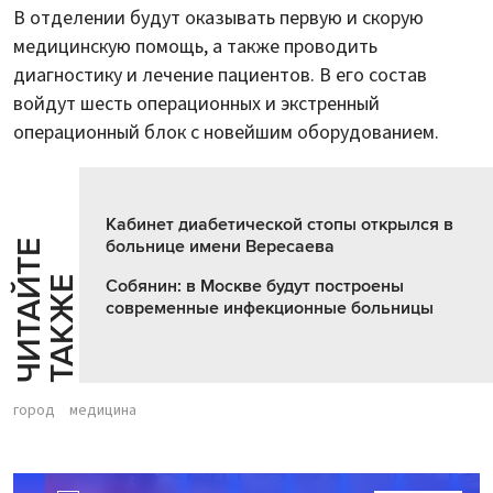
В отделении будут оказывать первую и скорую
медицинскую помощь, а также проводить
диагностику и лечение пациентов. В его состав
войдут шесть операционных и экстренный
операционный блок с новейшим оборудованием.
Кабинет диабетической стопы открылся в
больнице имени Вересаева
Ч
И
Т
А
Т
Е
Т
А
К
Ж
Й
Е
Собянин: в Москве будут построены
современные инфекционные больницы
город
медицина