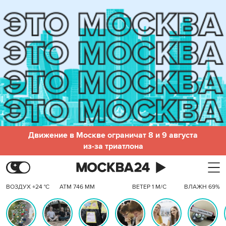
Движение в Москве ограничат 8 и 9 августа
из-за триатлона
ВОЗДУХ +24 °C
АТМ 746 ММ
ВЕТЕР 1 М/С
ВЛАЖН 69%