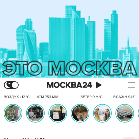
ВОЗДУХ +12 °C
АТМ 753 ММ
ВЕТЕР 0 М/С
ВЛАЖН 94%