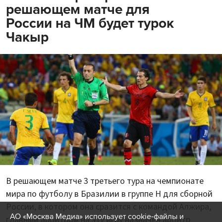
решающем матче для
России на ЧМ будет турок
Чакыр
В решающем матче 3 третьего тура на чемпионате
мира по футболу в Бразилии в группе H для сборной
России, в котором она сразится с командой Алжира,
АО «Москва Медиа» использует cookie-файлы и
главным арбитром на эту игру назначен арбитр