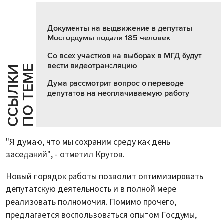
Документы на выдвижение в депутаты
Мосгордумы подали 185 человек
Со всех участков на выборах в МГД будут
вести видеотрансляцию
Е
С
С
Ы
Л
К
И
П
О
Т
Е
М
Дума рассмотрит вопрос о переводе
депутатов на неоплачиваемую работу
"Я думаю, что мы сохраним среду как день
заседаний", - отметил Крутов.
Новый порядок работы позволит оптимизировать
депутатскую деятельность и в полной мере
реализовать полномочия. Помимо прочего,
предлагается воспользоваться опытом Госдумы,