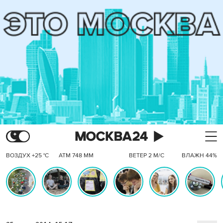
ВОЗДУХ +25 °C
АТМ 748 ММ
ВЕТЕР 2 М/С
ВЛАЖН 44%