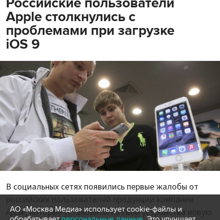
Российские пользователи
Apple столкнулись с
проблемами при загрузке
iOS 9
В социальных сетях появились первые жалобы от
российских пользователей продукции компании
АО «Москва Медиа» использует cookie-файлы и
Apple, которые установили на свои устройства новую
обрабатывает
персональные данные
. Это улучшает