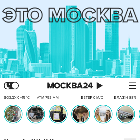
ВОЗДУХ +15 °C
АТМ 753 ММ
ВЕТЕР 0 М/С
ВЛАЖН 88%