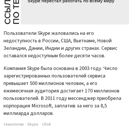
Е
С
С
Ы
Л
К
И
П
О
Т
Е
М
Skype перестал работать по всему миру
Пользователи Skype жаловались на его
недоступность в России, США, Вьетнаме, Новой
Зеландии, Дании, Индии и других странах. Сервис
оставался недоступным более десяти часов.
Компания Skype была основана в 2003 году. Число
зарегистрированных пользователей сервиса
превышает 500 миллионов человек, а его
ежемесячная аудитория достигает 170 миллионов
пользователей. В 2011 году мессенджер приобрела
корпорация Microsoft, заплатив за него за 8,5
миллиарда долларов.
технологии
Skype
сбой