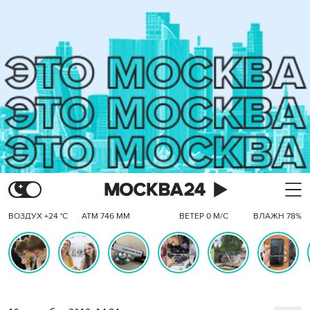
ВОЗДУХ +24 °C
АТМ 746 ММ
ВЕТЕР 0 М/С
ВЛАЖН 78%