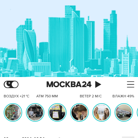
ВОЗДУХ +21 °C
АТМ 750 ММ
ВЕТЕР 2 М/С
ВЛАЖН 49%