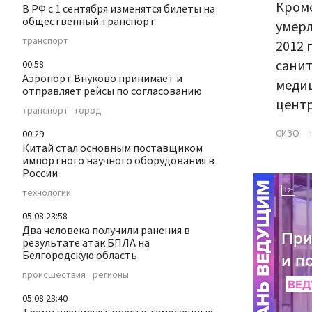
Кроме
В РФ с 1 сентября изменятся билеты на
общественный транспорт
умерл
транспорт
2012 
санит
00:58
Аэропорт Внуково принимает и
медиц
отправляет рейсы по согласованию
цент
транспорт
город
СИЗО
00:29
Китай стал основным поставщиком
импортного научного оборудования в
России
технологии
05.08 23:58
Два человека получили ранения в
результате атак БПЛА на
Белгородскую область
происшествия
регионы
05.08 23:40