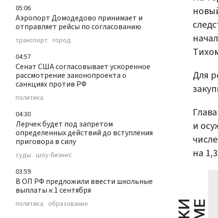
05:06
новый
Аэропорт Домодедово принимает и
следс
отправляет рейсы по согласованию
начал
транспорт
город
Тихо
04:57
Сенат США согласовывает ускоренное
Для р
рассмотрение законопроекта о
санкциях против РФ
закуп
политика
Глава
04:30
Лерчек будет под запретом
и осу
определенных действий до вступления
числе
приговора в силу
на 1,
суды
шоу-бизнес
03:59
В ОП РФ предложили ввести школьные
выплаты к 1 сентября
политика
образование