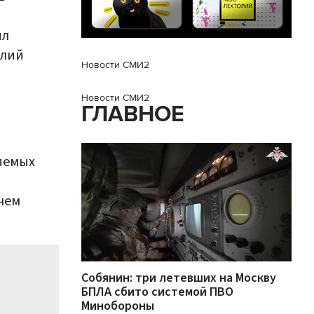
ил
олий
Новости СМИ2
Новости СМИ2
ГЛАВНОЕ
яемых
чем
Собянин: три летевших на Москву
БПЛА сбито системой ПВО
Минобороны