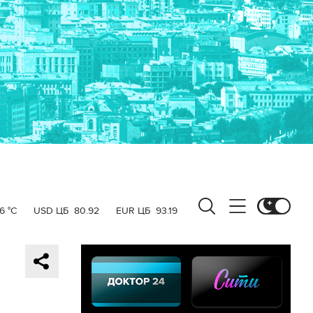
6 °C
USD ЦБ
80.92
EUR ЦБ
93.19