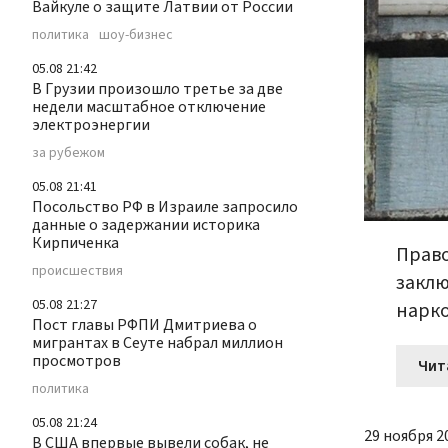
Вайкуле о защите Латвии от России
политика
шоу-бизнес
05.08 21:42
В Грузии произошло третье за две
недели масштабное отключение
электроэнергии
за рубежом
05.08 21:41
Посольство РФ в Израиле запросило
данные о задержании историка
Кирпиченка
Право
происшествия
заклю
05.08 21:27
нарко
Пост главы РФПИ Дмитриева о
мигрантах в Сеуте набрал миллион
просмотров
Чит
политика
05.08 21:24
29 ноября 20
В США впервые вывели собак, не