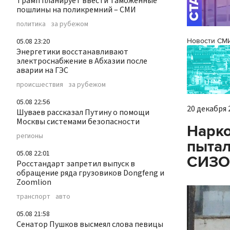
Трамп планирует ввести таможенные
пошлины на поликремний – СМИ
политика
за рубежом
Новости СМ
05.08 23:20
Энергетики восстанавливают
электроснабжение в Абхазии после
аварии на ГЭС
происшествия
за рубежом
05.08 22:56
20 декабря 2
Шуваев рассказал Путину о помощи
Москвы системами безопасности
Нарко
регионы
пытал
05.08 22:01
СИЗО
Росстандарт запретил выпуск в
обращение ряда грузовиков Dongfeng и
Zoomlion
транспорт
авто
05.08 21:58
Сенатор Пушков высмеял слова певицы