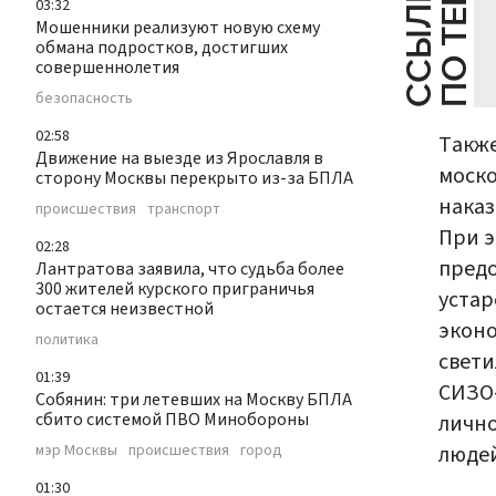
С
С
Ы
Л
К
И
П
О
Т
Е
М
Е
03:32
Мошенники реализуют новую схему
обмана подростков, достигших
совершеннолетия
безопасность
02:58
Также
Движение на выезде из Ярославля в
моск
сторону Москвы перекрыто из-за БПЛА
наказ
происшествия
транспорт
При э
02:28
предо
Лантратова заявила, что судьба более
300 жителей курского приграничья
уста
остается неизвестной
экон
политика
свети
01:39
СИЗО-
Собянин: три летевших на Москву БПЛА
сбито системой ПВО Минобороны
лично
людей
мэр Москвы
происшествия
город
01:30