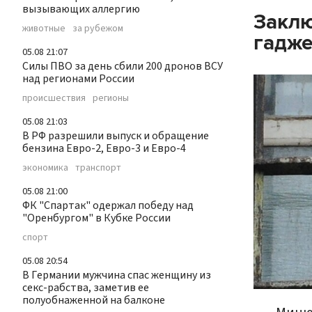
вызывающих аллергию
Заклю
животные
за рубежом
гадж
05.08 21:07
Силы ПВО за день сбили 200 дронов ВСУ
над регионами России
происшествия
регионы
05.08 21:03
В РФ разрешили выпуск и обращение
бензина Евро-2, Евро-3 и Евро-4
экономика
транспорт
05.08 21:00
ФК "Спартак" одержал победу над
"Оренбургом" в Кубке России
спорт
05.08 20:54
В Германии мужчина спас женщину из
секс-рабства, заметив ее
полуобнаженной на балконе